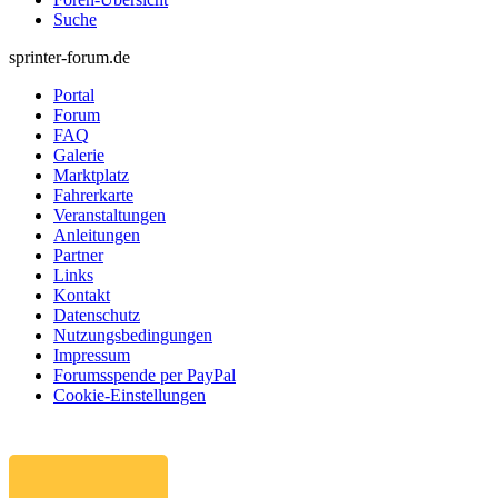
Suche
sprinter-forum.de
Portal
Forum
FAQ
Galerie
Marktplatz
Fahrerkarte
Veranstaltungen
Anleitungen
Partner
Links
Kontakt
Datenschutz
Nutzungsbedingungen
Impressum
Forumsspende per PayPal
Cookie-Einstellungen