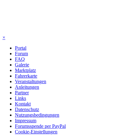
×
Portal
Forum
FAQ
Galerie
Marktplatz
Fahrerkarte
Veranstaltungen
Anleitungen
Partner
Links
Kontakt
Datenschutz
Nutzungsbedingungen
Impressum
Forumsspende per PayPal
Cookie-Einstellungen