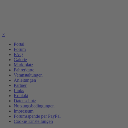
×
Portal
Forum
FAQ
Galerie
Marktplatz
Fahrerkarte
Veranstaltungen
Anleitungen
Partner
Links
Kontakt
Datenschutz
Nutzungsbedingungen
Impressum
Forumsspende per PayPal
Cookie-Einstellungen