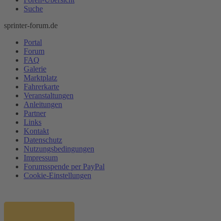
Suche
sprinter-forum.de
Portal
Forum
FAQ
Galerie
Marktplatz
Fahrerkarte
Veranstaltungen
Anleitungen
Partner
Links
Kontakt
Datenschutz
Nutzungsbedingungen
Impressum
Forumsspende per PayPal
Cookie-Einstellungen