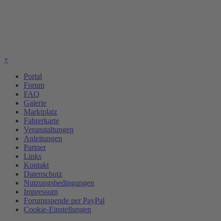
×
Portal
Forum
FAQ
Galerie
Marktplatz
Fahrerkarte
Veranstaltungen
Anleitungen
Partner
Links
Kontakt
Datenschutz
Nutzungsbedingungen
Impressum
Forumsspende per PayPal
Cookie-Einstellungen