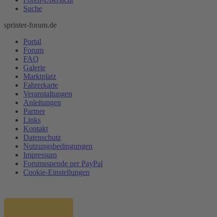
Suche
sprinter-forum.de
Portal
Forum
FAQ
Galerie
Marktplatz
Fahrerkarte
Veranstaltungen
Anleitungen
Partner
Links
Kontakt
Datenschutz
Nutzungsbedingungen
Impressum
Forumsspende per PayPal
Cookie-Einstellungen