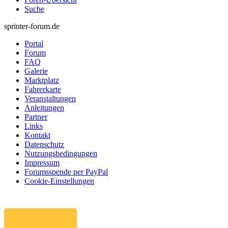
Suche
sprinter-forum.de
Portal
Forum
FAQ
Galerie
Marktplatz
Fahrerkarte
Veranstaltungen
Anleitungen
Partner
Links
Kontakt
Datenschutz
Nutzungsbedingungen
Impressum
Forumsspende per PayPal
Cookie-Einstellungen