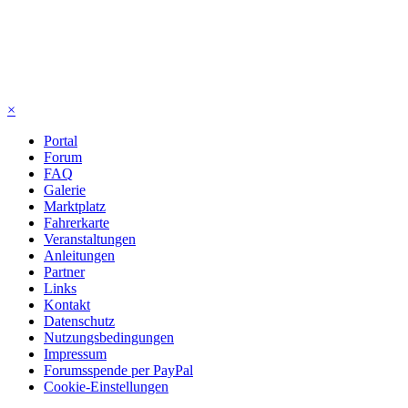
×
Portal
Forum
FAQ
Galerie
Marktplatz
Fahrerkarte
Veranstaltungen
Anleitungen
Partner
Links
Kontakt
Datenschutz
Nutzungsbedingungen
Impressum
Forumsspende per PayPal
Cookie-Einstellungen