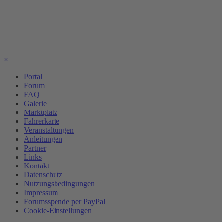
×
Portal
Forum
FAQ
Galerie
Marktplatz
Fahrerkarte
Veranstaltungen
Anleitungen
Partner
Links
Kontakt
Datenschutz
Nutzungsbedingungen
Impressum
Forumsspende per PayPal
Cookie-Einstellungen