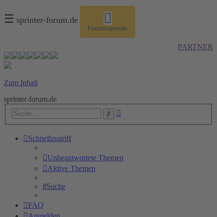
☰
sprinter-forum.de
Forumsspende
PARTNER
Zum Inhalt
sprinter-forum.de
Erweiterte
Suche
Suche
Schnellzugriff
Unbeantwortete Themen
Aktive Themen
Suche
FAQ
Anmelden