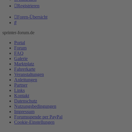
Registrieren
Foren-Übersicht
Suche
sprinter-forum.de
Portal
Forum
FAQ
Galerie
Marktplatz
Fahrerkarte
Veranstaltungen
Anleitungen
Partner
Links
Kontakt
Datenschutz
Nutzungsbedingungen
Impressum
Forumsspende per PayPal
Cookie-Einstellungen