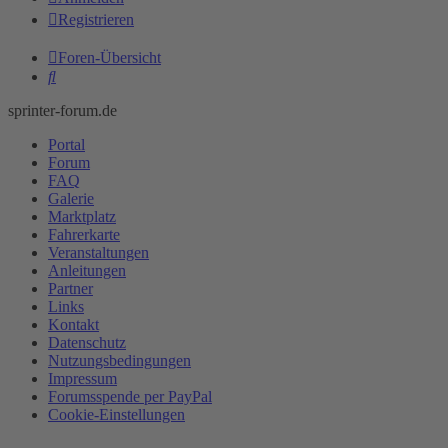
Registrieren
Foren-Übersicht
Suche
sprinter-forum.de
Portal
Forum
FAQ
Galerie
Marktplatz
Fahrerkarte
Veranstaltungen
Anleitungen
Partner
Links
Kontakt
Datenschutz
Nutzungsbedingungen
Impressum
Forumsspende per PayPal
Cookie-Einstellungen