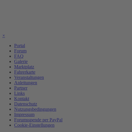
×
Portal
Forum
FAQ
Galerie
Marktplatz
Fahrerkarte
Veranstaltungen
Anleitungen
Partner
Links
Kontakt
Datenschutz
Nutzungsbedingungen
Impressum
Forumsspende per PayPal
Cookie-Einstellungen