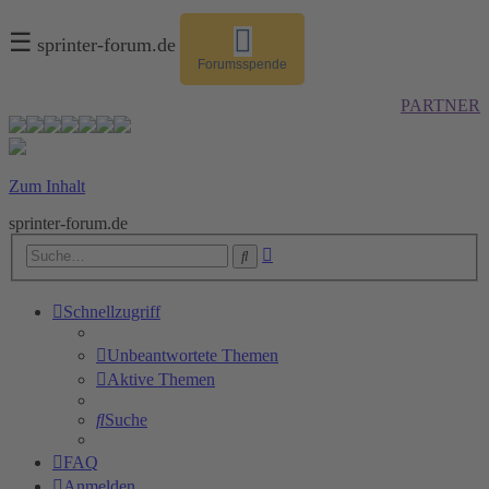
☰
sprinter-forum.de
Forumsspende
PARTNER
Zum Inhalt
sprinter-forum.de
Erweiterte
Suche
Suche
Schnellzugriff
Unbeantwortete Themen
Aktive Themen
Suche
FAQ
Anmelden