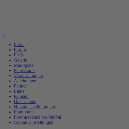
×
Portal
Forum
FAQ
Galerie
Marktplatz
Fahrerkarte
Veranstaltungen
Anleitungen
Partner
Links
Kontakt
Datenschutz
Nutzungsbedingungen
Impressum
Forumsspende per PayPal
Cookie-Einstellungen