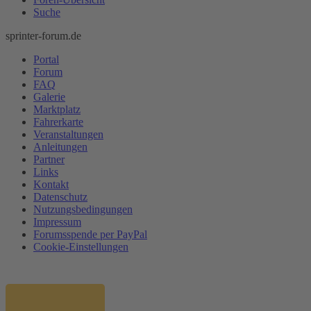
Suche
sprinter-forum.de
Portal
Forum
FAQ
Galerie
Marktplatz
Fahrerkarte
Veranstaltungen
Anleitungen
Partner
Links
Kontakt
Datenschutz
Nutzungsbedingungen
Impressum
Forumsspende per PayPal
Cookie-Einstellungen