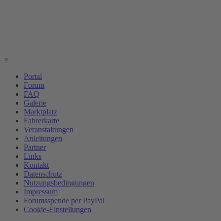
×
Portal
Forum
FAQ
Galerie
Marktplatz
Fahrerkarte
Veranstaltungen
Anleitungen
Partner
Links
Kontakt
Datenschutz
Nutzungsbedingungen
Impressum
Forumsspende per PayPal
Cookie-Einstellungen