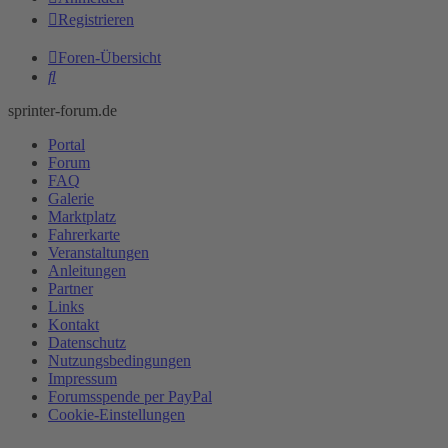
Registrieren
Foren-Übersicht
Suche
sprinter-forum.de
Portal
Forum
FAQ
Galerie
Marktplatz
Fahrerkarte
Veranstaltungen
Anleitungen
Partner
Links
Kontakt
Datenschutz
Nutzungsbedingungen
Impressum
Forumsspende per PayPal
Cookie-Einstellungen