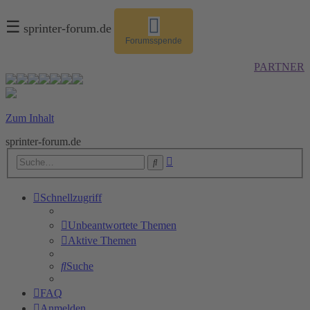
☰
sprinter-forum.de
Forumsspende
PARTNER
Zum Inhalt
sprinter-forum.de
Erweiterte
Suche
Suche
Schnellzugriff
Unbeantwortete Themen
Aktive Themen
Suche
FAQ
Anmelden