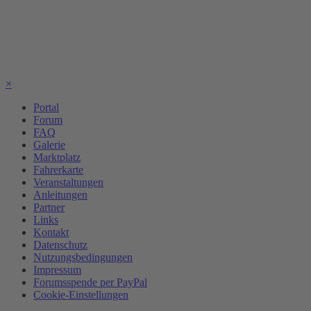
×
Portal
Forum
FAQ
Galerie
Marktplatz
Fahrerkarte
Veranstaltungen
Anleitungen
Partner
Links
Kontakt
Datenschutz
Nutzungsbedingungen
Impressum
Forumsspende per PayPal
Cookie-Einstellungen