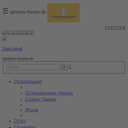
☰
sprinter-forum.de
Forumsspende
PARTNER
Zum Inhalt
sprinter-forum.de
Erweiterte
Suche
Suche
Schnellzugriff
Unbeantwortete Themen
Aktive Themen
Suche
FAQ
Anmelden