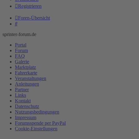
Registrieren
Foren-Übersicht
Suche
sprinter-forum.de
Portal
Forum
FAQ
Galerie
Marktplatz
Fahrerkarte
Veranstaltungen
Anleitungen
Partner
Links
Kontakt
Datenschutz
Nutzungsbedingungen
Impressum
Forumsspende per PayPal
Cookie-Einstellungen