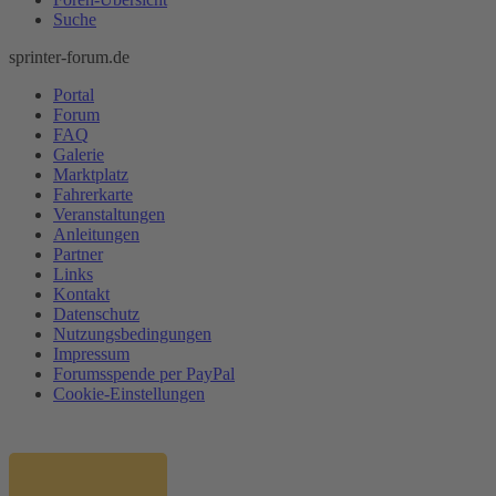
Suche
sprinter-forum.de
Portal
Forum
FAQ
Galerie
Marktplatz
Fahrerkarte
Veranstaltungen
Anleitungen
Partner
Links
Kontakt
Datenschutz
Nutzungsbedingungen
Impressum
Forumsspende per PayPal
Cookie-Einstellungen