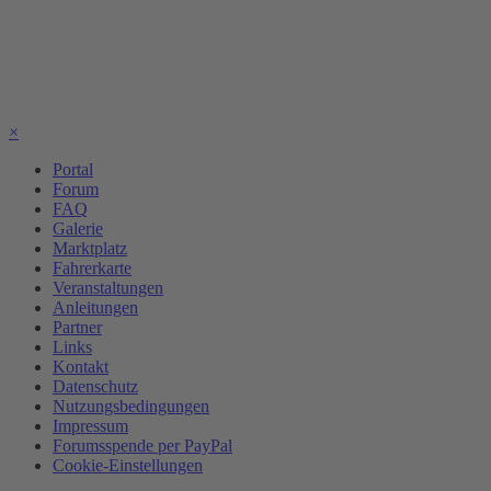
×
Portal
Forum
FAQ
Galerie
Marktplatz
Fahrerkarte
Veranstaltungen
Anleitungen
Partner
Links
Kontakt
Datenschutz
Nutzungsbedingungen
Impressum
Forumsspende per PayPal
Cookie-Einstellungen