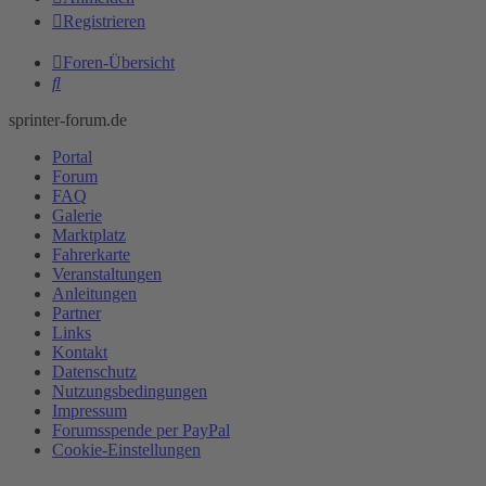
Registrieren
Foren-Übersicht
Suche
sprinter-forum.de
Portal
Forum
FAQ
Galerie
Marktplatz
Fahrerkarte
Veranstaltungen
Anleitungen
Partner
Links
Kontakt
Datenschutz
Nutzungsbedingungen
Impressum
Forumsspende per PayPal
Cookie-Einstellungen