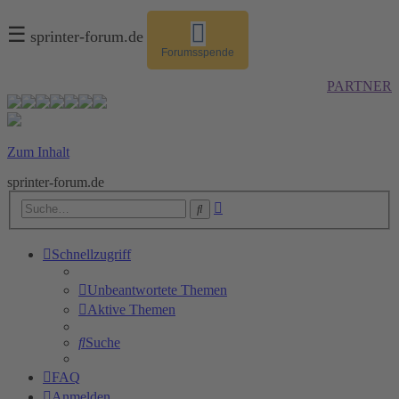
☰
sprinter-forum.de
Forumsspende
PARTNER
Zum Inhalt
sprinter-forum.de
Erweiterte
Suche
Suche
Schnellzugriff
Unbeantwortete Themen
Aktive Themen
Suche
FAQ
Anmelden