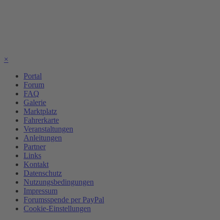
×
Portal
Forum
FAQ
Galerie
Marktplatz
Fahrerkarte
Veranstaltungen
Anleitungen
Partner
Links
Kontakt
Datenschutz
Nutzungsbedingungen
Impressum
Forumsspende per PayPal
Cookie-Einstellungen