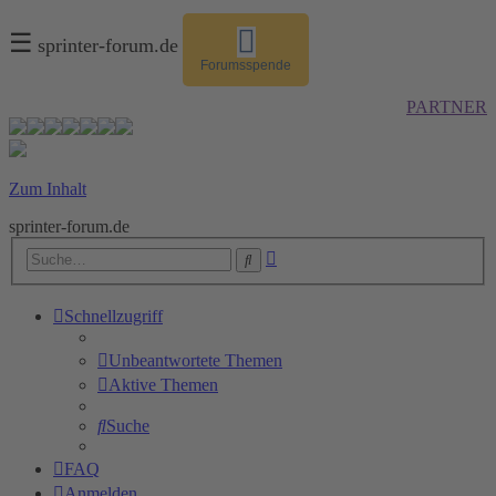
☰
sprinter-forum.de
Forumsspende
PARTNER
Zum Inhalt
sprinter-forum.de
Erweiterte
Suche
Suche
Schnellzugriff
Unbeantwortete Themen
Aktive Themen
Suche
FAQ
Anmelden