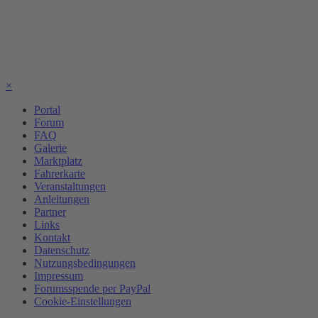
×
Portal
Forum
FAQ
Galerie
Marktplatz
Fahrerkarte
Veranstaltungen
Anleitungen
Partner
Links
Kontakt
Datenschutz
Nutzungsbedingungen
Impressum
Forumsspende per PayPal
Cookie-Einstellungen