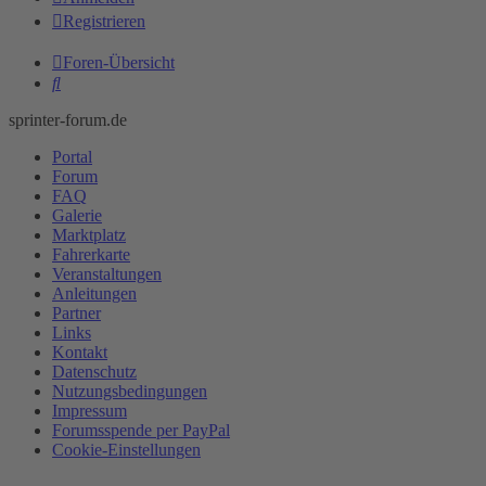
Registrieren
Foren-Übersicht
Suche
sprinter-forum.de
Portal
Forum
FAQ
Galerie
Marktplatz
Fahrerkarte
Veranstaltungen
Anleitungen
Partner
Links
Kontakt
Datenschutz
Nutzungsbedingungen
Impressum
Forumsspende per PayPal
Cookie-Einstellungen