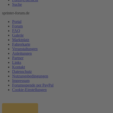
Suche
sprinter-forum.de
Portal
Forum
FAQ
Galerie
Marktplatz
Fahrerkarte
Veranstaltungen
Anleitungen
Partner
Links
Kontakt
Datenschutz
Nutzungsbedingungen
Impressum
Forumsspende per PayPal
Cookie-Einstellungen