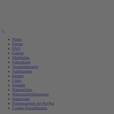
×
Portal
Forum
FAQ
Galerie
Marktplatz
Fahrerkarte
Veranstaltungen
Anleitungen
Partner
Links
Kontakt
Datenschutz
Nutzungsbedingungen
Impressum
Forumsspende per PayPal
Cookie-Einstellungen