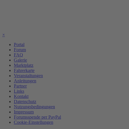
×
Portal
Forum
FAQ
Galerie
Marktplatz
Fahrerkarte
Veranstaltungen
Anleitungen
Partner
Links
Kontakt
Datenschutz
Nutzungsbedingungen
Impressum
Forumsspende per PayPal
Cookie-Einstellungen