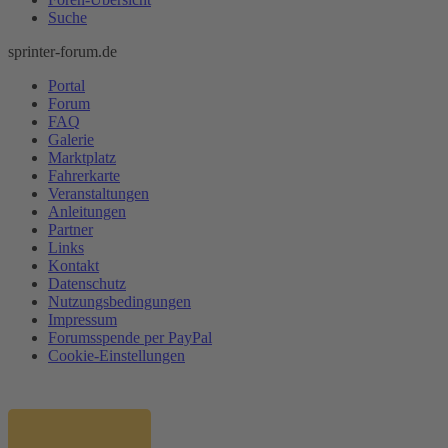
Suche
sprinter-forum.de
Portal
Forum
FAQ
Galerie
Marktplatz
Fahrerkarte
Veranstaltungen
Anleitungen
Partner
Links
Kontakt
Datenschutz
Nutzungsbedingungen
Impressum
Forumsspende per PayPal
Cookie-Einstellungen