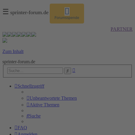
☰
sprinter-forum.de
Forumsspende
PARTNER
Zum Inhalt
sprinter-forum.de
Erweiterte
Suche
Suche
Schnellzugriff
Unbeantwortete Themen
Aktive Themen
Suche
FAQ
Anmelden