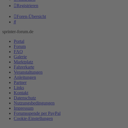
Registrieren
Foren-Übersicht
Suche
sprinter-forum.de
Portal
Forum
FAQ
Galerie
Marktplatz
Fahrerkarte
Veranstaltungen
Anleitungen
Partner
Links
Kontakt
Datenschutz
Nutzungsbedingungen
Impressum
Forumsspende per PayPal
Cookie-Einstellungen