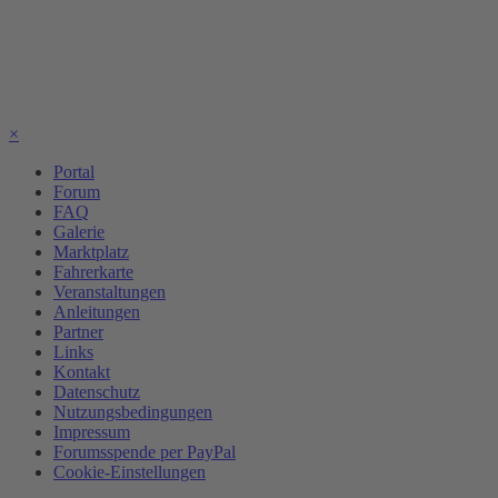
×
Portal
Forum
FAQ
Galerie
Marktplatz
Fahrerkarte
Veranstaltungen
Anleitungen
Partner
Links
Kontakt
Datenschutz
Nutzungsbedingungen
Impressum
Forumsspende per PayPal
Cookie-Einstellungen