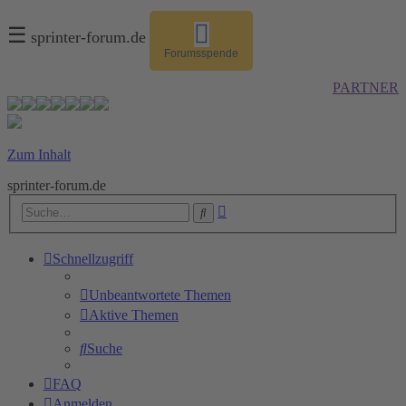
☰
sprinter-forum.de
Forumsspende
PARTNER
Zum Inhalt
sprinter-forum.de
Erweiterte
Suche
Suche
Schnellzugriff
Unbeantwortete Themen
Aktive Themen
Suche
FAQ
Anmelden