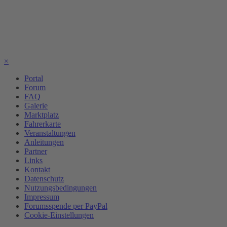
×
Portal
Forum
FAQ
Galerie
Marktplatz
Fahrerkarte
Veranstaltungen
Anleitungen
Partner
Links
Kontakt
Datenschutz
Nutzungsbedingungen
Impressum
Forumsspende per PayPal
Cookie-Einstellungen