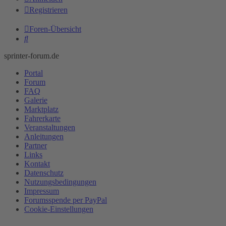
Registrieren
Foren-Übersicht
Suche
sprinter-forum.de
Portal
Forum
FAQ
Galerie
Marktplatz
Fahrerkarte
Veranstaltungen
Anleitungen
Partner
Links
Kontakt
Datenschutz
Nutzungsbedingungen
Impressum
Forumsspende per PayPal
Cookie-Einstellungen