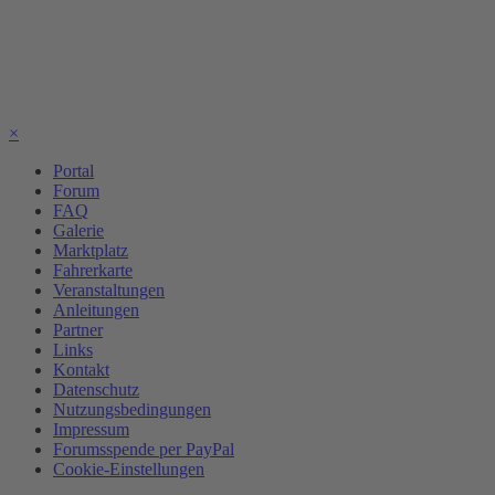
×
Portal
Forum
FAQ
Galerie
Marktplatz
Fahrerkarte
Veranstaltungen
Anleitungen
Partner
Links
Kontakt
Datenschutz
Nutzungsbedingungen
Impressum
Forumsspende per PayPal
Cookie-Einstellungen