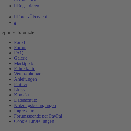
Registrieren
Foren-Übersicht
Suche
sprinter-forum.de
Portal
Forum
FAQ
Galerie
Marktplatz
Fahrerkarte
Veranstaltungen
Anleitungen
Partner
Links
Kontakt
Datenschutz
Nutzungsbedingungen
Impressum
Forumsspende per PayPal
Cookie-Einstellungen