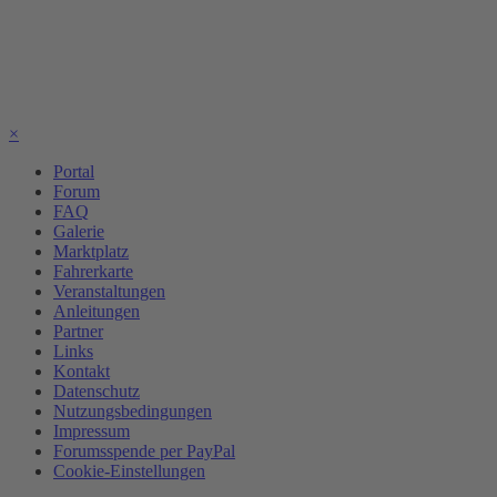
×
Portal
Forum
FAQ
Galerie
Marktplatz
Fahrerkarte
Veranstaltungen
Anleitungen
Partner
Links
Kontakt
Datenschutz
Nutzungsbedingungen
Impressum
Forumsspende per PayPal
Cookie-Einstellungen