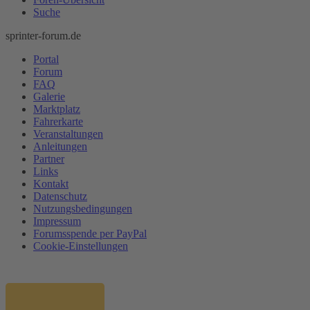
Suche
sprinter-forum.de
Portal
Forum
FAQ
Galerie
Marktplatz
Fahrerkarte
Veranstaltungen
Anleitungen
Partner
Links
Kontakt
Datenschutz
Nutzungsbedingungen
Impressum
Forumsspende per PayPal
Cookie-Einstellungen