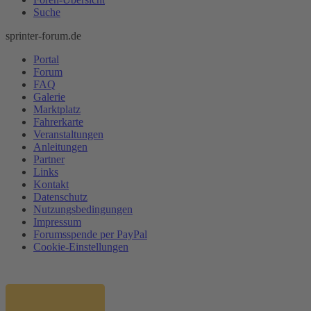
Suche
sprinter-forum.de
Portal
Forum
FAQ
Galerie
Marktplatz
Fahrerkarte
Veranstaltungen
Anleitungen
Partner
Links
Kontakt
Datenschutz
Nutzungsbedingungen
Impressum
Forumsspende per PayPal
Cookie-Einstellungen