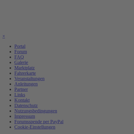
×
Portal
Forum
FAQ
Galerie
Marktplatz
Fahrerkarte
Veranstaltungen
Anleitungen
Partner
Links
Kontakt
Datenschutz
Nutzungsbedingungen
Impressum
Forumsspende per PayPal
Cookie-Einstellungen