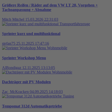
Größere Reifen / Räder auf dem VW LT 28, Vorgehen +
Tachoanpassung + Abnahme
Mitch Mitchel
15.03.2026 22:31:03
Transportfahrzeuge
Sprinter kurz und multifunktional
stefan75
25.11.2025 17:47:16
Wohnmobile
Sprinter Workshop Menu
AlBondigaz
12.11.2025 13:13:05
Wohnmobile
Dachträger mit PV Modulen
Zac_McKracken
04.09.2025 14:18:03
Tuning
Tempomat 312d Automatikgetriebe