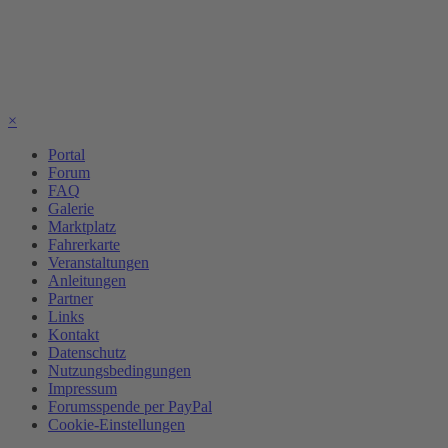
×
Portal
Forum
FAQ
Galerie
Marktplatz
Fahrerkarte
Veranstaltungen
Anleitungen
Partner
Links
Kontakt
Datenschutz
Nutzungsbedingungen
Impressum
Forumsspende per PayPal
Cookie-Einstellungen