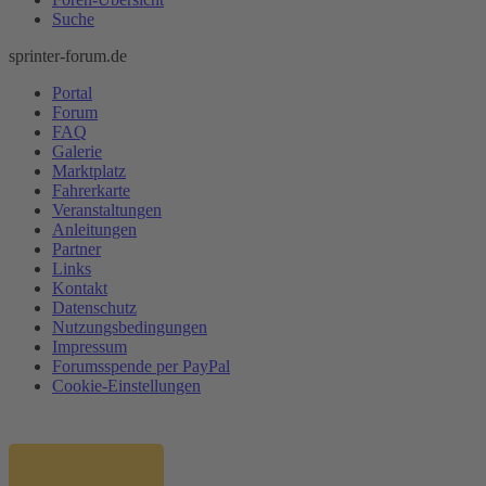
Suche
sprinter-forum.de
Portal
Forum
FAQ
Galerie
Marktplatz
Fahrerkarte
Veranstaltungen
Anleitungen
Partner
Links
Kontakt
Datenschutz
Nutzungsbedingungen
Impressum
Forumsspende per PayPal
Cookie-Einstellungen