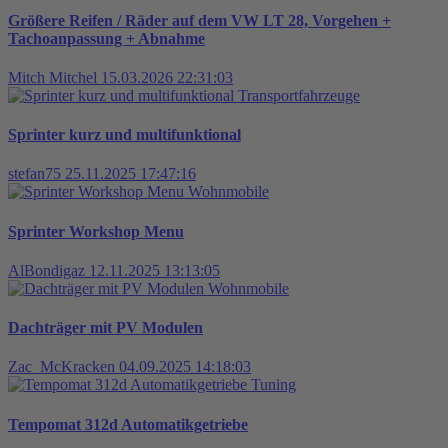
Größere Reifen / Räder auf dem VW LT 28, Vorgehen +
Tachoanpassung + Abnahme
Mitch Mitchel
15.03.2026 22:31:03
Transportfahrzeuge
Sprinter kurz und multifunktional
stefan75
25.11.2025 17:47:16
Wohnmobile
Sprinter Workshop Menu
AlBondigaz
12.11.2025 13:13:05
Wohnmobile
Dachträger mit PV Modulen
Zac_McKracken
04.09.2025 14:18:03
Tuning
Tempomat 312d Automatikgetriebe