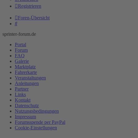
Registrieren
Foren-Übersicht
Suche
sprinter-forum.de
Portal
Forum
FAQ
Galerie
Marktplatz
Fahrerkarte
Veranstaltungen
Anleitungen
Partner
Links
Kontakt
Datenschutz
Nutzungsbedingungen
Impressum
Forumsspende per PayPal
Cookie-Einstellungen