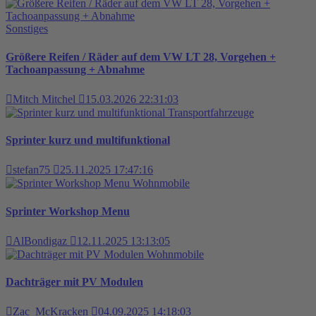
Sonstiges
Größere Reifen / Räder auf dem VW LT 28, Vorgehen +
Tachoanpassung + Abnahme
Mitch Mitchel
15.03.2026 22:31:03
Transportfahrzeuge
Sprinter kurz und multifunktional
stefan75
25.11.2025 17:47:16
Wohnmobile
Sprinter Workshop Menu
AlBondigaz
12.11.2025 13:13:05
Wohnmobile
Dachträger mit PV Modulen
Zac_McKracken
04.09.2025 14:18:03