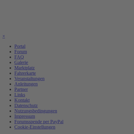
×
Portal
Forum
FAQ
Galerie
Marktplatz
Fahrerkarte
Veranstaltungen
Anleitungen
Partner
Links
Kontakt
Datenschutz
Nutzungsbedingungen
Impressum
Forumsspende per PayPal
Cookie-Einstellungen