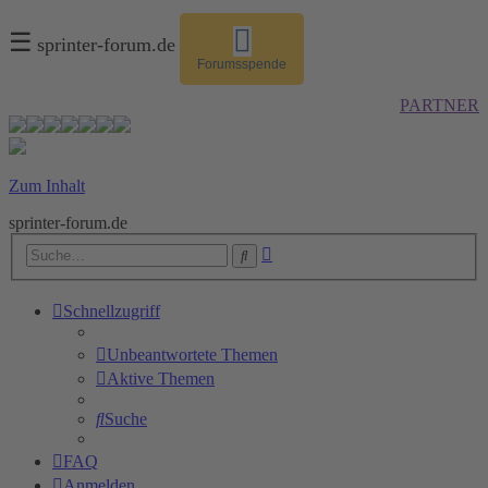
☰
sprinter-forum.de
Forumsspende
PARTNER
Zum Inhalt
sprinter-forum.de
Erweiterte
Suche
Suche
Schnellzugriff
Unbeantwortete Themen
Aktive Themen
Suche
FAQ
Anmelden