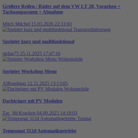
Größere Reifen / Räder auf dem VW LT 28, Vorgehen +
Tachoanpassung + Abnahme
Mitch Mitchel
15.03.2026 22:31:03
Transportfahrzeuge
Sprinter kurz und multifunktional
stefan75
25.11.2025 17:47:16
Wohnmobile
Sprinter Workshop Menu
AlBondigaz
12.11.2025 13:13:05
Wohnmobile
Dachträger mit PV Modulen
Zac_McKracken
04.09.2025 14:18:03
Tuning
Tempomat 312d Automatikgetriebe