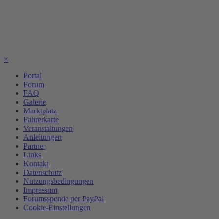
×
Portal
Forum
FAQ
Galerie
Marktplatz
Fahrerkarte
Veranstaltungen
Anleitungen
Partner
Links
Kontakt
Datenschutz
Nutzungsbedingungen
Impressum
Forumsspende per PayPal
Cookie-Einstellungen