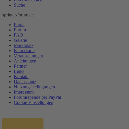
Suche
sprinter-forum.de
Portal
Forum
FAQ
Galerie
Marktplatz
Fahrerkarte
Veranstaltungen
Anleitungen
Partner
Links
Kontakt
Datenschutz
Nutzungsbedingungen
Impressum
Forumsspende per PayPal
Cookie-Einstellungen