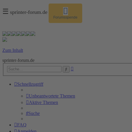
☰
sprinter-forum.de
Forumsspende
Zum Inhalt
sprinter-forum.de
Erweiterte
Suche
Suche
Schnellzugriff
Unbeantwortete Themen
Aktive Themen
Suche
FAQ
Anmelden