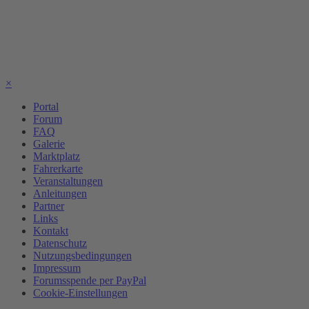
×
Portal
Forum
FAQ
Galerie
Marktplatz
Fahrerkarte
Veranstaltungen
Anleitungen
Partner
Links
Kontakt
Datenschutz
Nutzungsbedingungen
Impressum
Forumsspende per PayPal
Cookie-Einstellungen