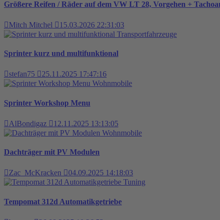
Größere Reifen / Räder auf dem VW LT 28, Vorgehen + Tacho
Mitch Mitchel
15.03.2026 22:31:03
Transportfahrzeuge
Sprinter kurz und multifunktional
stefan75
25.11.2025 17:47:16
Wohnmobile
Sprinter Workshop Menu
AlBondigaz
12.11.2025 13:13:05
Wohnmobile
Dachträger mit PV Modulen
Zac_McKracken
04.09.2025 14:18:03
Tuning
Tempomat 312d Automatikgetriebe