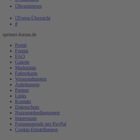
Registrieren
Foren-Übersicht
Suche
sprinter-forum.de
Portal
Forum
FAQ
Galerie
Marktplatz
Fahrerkarte
Veranstaltungen
Anleitungen
Partner
Links
Kontakt
Datenschutz
Nutzungsbedingungen
Impressum
Forumsspende per PayPal
Cookie-Einstellungen