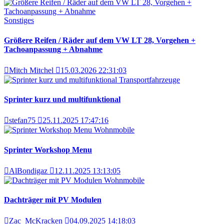
Sonstiges
Größere Reifen / Räder auf dem VW LT 28, Vorgehen +
Tachoanpassung + Abnahme
Mitch Mitchel
15.03.2026 22:31:03
Transportfahrzeuge
Sprinter kurz und multifunktional
stefan75
25.11.2025 17:47:16
Wohnmobile
Sprinter Workshop Menu
AlBondigaz
12.11.2025 13:13:05
Wohnmobile
Dachträger mit PV Modulen
Zac_McKracken
04.09.2025 14:18:03