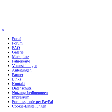
×
Portal
Forum
FAQ
Galerie
Marktplatz
Fahrerkarte
Veranstaltungen
Anleitungen
Partner
Links
Kontakt
Datenschutz
Nutzungsbedingungen
Impressum
Forumsspende per PayPal
Cookie-Einstellungen