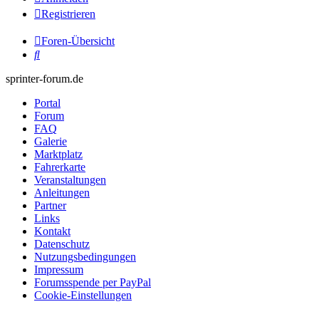
Registrieren
Foren-Übersicht
Suche
sprinter-forum.de
Portal
Forum
FAQ
Galerie
Marktplatz
Fahrerkarte
Veranstaltungen
Anleitungen
Partner
Links
Kontakt
Datenschutz
Nutzungsbedingungen
Impressum
Forumsspende per PayPal
Cookie-Einstellungen