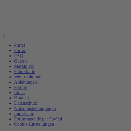
×
Portal
Forum
FAQ
Galerie
Marktplatz
Fahrerkarte
Veranstaltungen
Anleitungen
Partner
Links
Kontakt
Datenschutz
Nutzungsbedingungen
Impressum
Forumsspende per PayPal
Cookie-Einstellungen