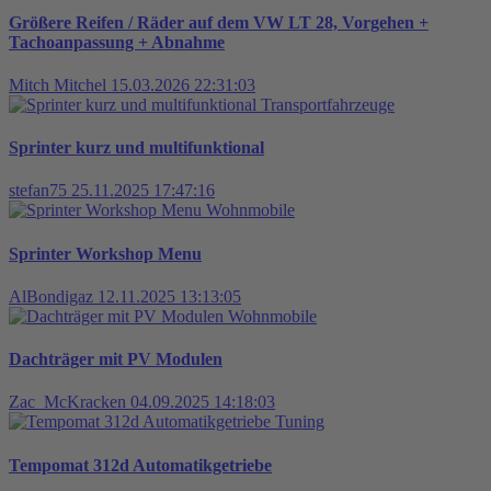
Größere Reifen / Räder auf dem VW LT 28, Vorgehen +
Tachoanpassung + Abnahme
Mitch Mitchel
15.03.2026 22:31:03
Transportfahrzeuge
Sprinter kurz und multifunktional
stefan75
25.11.2025 17:47:16
Wohnmobile
Sprinter Workshop Menu
AlBondigaz
12.11.2025 13:13:05
Wohnmobile
Dachträger mit PV Modulen
Zac_McKracken
04.09.2025 14:18:03
Tuning
Tempomat 312d Automatikgetriebe