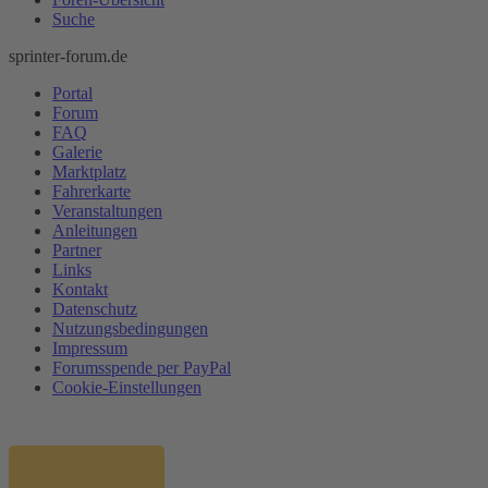
Suche
sprinter-forum.de
Portal
Forum
FAQ
Galerie
Marktplatz
Fahrerkarte
Veranstaltungen
Anleitungen
Partner
Links
Kontakt
Datenschutz
Nutzungsbedingungen
Impressum
Forumsspende per PayPal
Cookie-Einstellungen