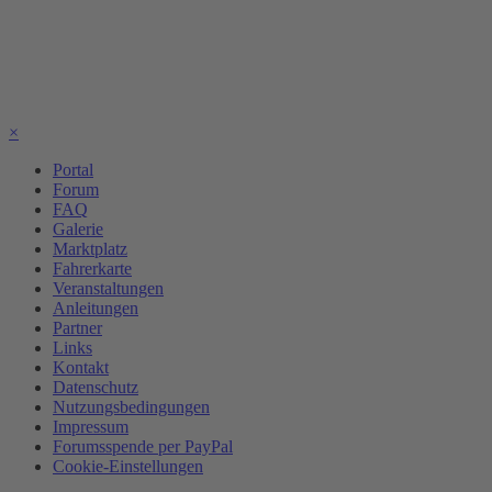
×
Portal
Forum
FAQ
Galerie
Marktplatz
Fahrerkarte
Veranstaltungen
Anleitungen
Partner
Links
Kontakt
Datenschutz
Nutzungsbedingungen
Impressum
Forumsspende per PayPal
Cookie-Einstellungen