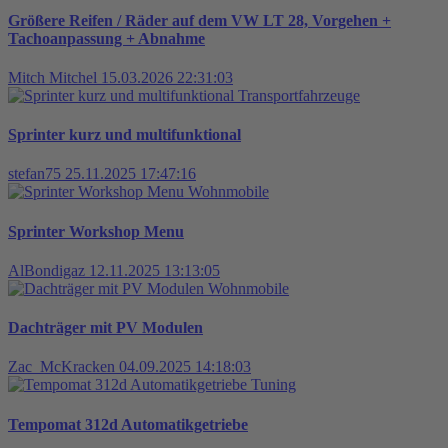
Größere Reifen / Räder auf dem VW LT 28, Vorgehen +
Tachoanpassung + Abnahme
Mitch Mitchel
15.03.2026 22:31:03
Transportfahrzeuge
Sprinter kurz und multifunktional
stefan75
25.11.2025 17:47:16
Wohnmobile
Sprinter Workshop Menu
AlBondigaz
12.11.2025 13:13:05
Wohnmobile
Dachträger mit PV Modulen
Zac_McKracken
04.09.2025 14:18:03
Tuning
Tempomat 312d Automatikgetriebe