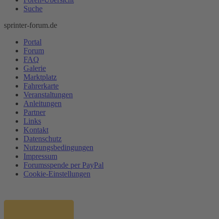
Suche
sprinter-forum.de
Portal
Forum
FAQ
Galerie
Marktplatz
Fahrerkarte
Veranstaltungen
Anleitungen
Partner
Links
Kontakt
Datenschutz
Nutzungsbedingungen
Impressum
Forumsspende per PayPal
Cookie-Einstellungen