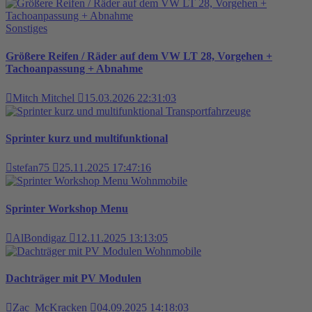
Sonstiges
Größere Reifen / Räder auf dem VW LT 28, Vorgehen +
Tachoanpassung + Abnahme
Mitch Mitchel
15.03.2026 22:31:03
Transportfahrzeuge
Sprinter kurz und multifunktional
stefan75
25.11.2025 17:47:16
Wohnmobile
Sprinter Workshop Menu
AlBondigaz
12.11.2025 13:13:05
Wohnmobile
Dachträger mit PV Modulen
Zac_McKracken
04.09.2025 14:18:03