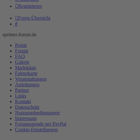
Registrieren
Foren-Übersicht
Suche
sprinter-forum.de
Portal
Forum
FAQ
Galerie
Marktplatz
Fahrerkarte
Veranstaltungen
Anleitungen
Partner
Links
Kontakt
Datenschutz
Nutzungsbedingungen
Impressum
Forumsspende per PayPal
Cookie-Einstellungen