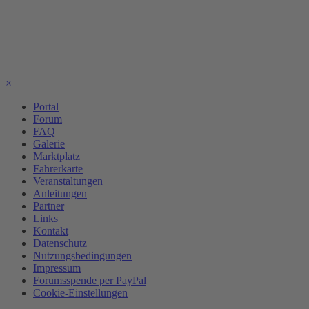
×
Portal
Forum
FAQ
Galerie
Marktplatz
Fahrerkarte
Veranstaltungen
Anleitungen
Partner
Links
Kontakt
Datenschutz
Nutzungsbedingungen
Impressum
Forumsspende per PayPal
Cookie-Einstellungen