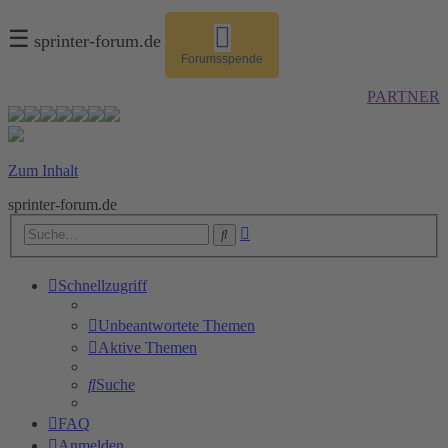
☰
sprinter-forum.de
Forumsspende
PARTNER
Zum Inhalt
sprinter-forum.de
Erweiterte
Suche
Suche
Schnellzugriff
Unbeantwortete Themen
Aktive Themen
Suche
FAQ
Anmelden