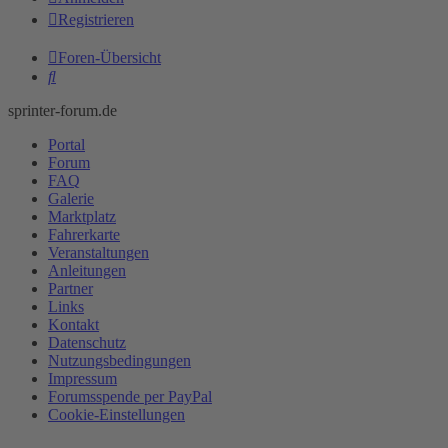
Registrieren
Foren-Übersicht
Suche
sprinter-forum.de
Portal
Forum
FAQ
Galerie
Marktplatz
Fahrerkarte
Veranstaltungen
Anleitungen
Partner
Links
Kontakt
Datenschutz
Nutzungsbedingungen
Impressum
Forumsspende per PayPal
Cookie-Einstellungen