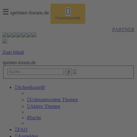
☰
sprinter-forum.de
Forumsspende
PARTNER
Zum Inhalt
sprinter-forum.de
Erweiterte
Suche
Suche
Schnellzugriff
Unbeantwortete Themen
Aktive Themen
Suche
FAQ
Anmelden