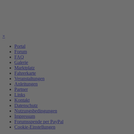
×
Portal
Forum
FAQ
Galerie
Marktplatz
Fahrerkarte
Veranstaltungen
Anleitungen
Partner
Links
Kontakt
Datenschutz
Nutzungsbedingungen
Impressum
Forumsspende per PayPal
Cookie-Einstellungen