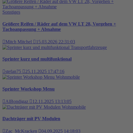
Sonstiges
Größere Reifen / Räder auf dem VW LT 28, Vorgehen +
Tachoanpassung + Abnahme
Mitch Mitchel
15.03.2026 22:31:03
Transportfahrzeuge
Sprinter kurz und multifunktional
stefan75
25.11.2025 17:47:16
Wohnmobile
Sprinter Workshop Menu
AlBondigaz
12.11.2025 13:13:05
Wohnmobile
Dachträger mit PV Modulen
Zac_McKracken
04.09.2025 14:18:03