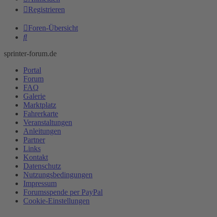
Registrieren
Foren-Übersicht
Suche
sprinter-forum.de
Portal
Forum
FAQ
Galerie
Marktplatz
Fahrerkarte
Veranstaltungen
Anleitungen
Partner
Links
Kontakt
Datenschutz
Nutzungsbedingungen
Impressum
Forumsspende per PayPal
Cookie-Einstellungen