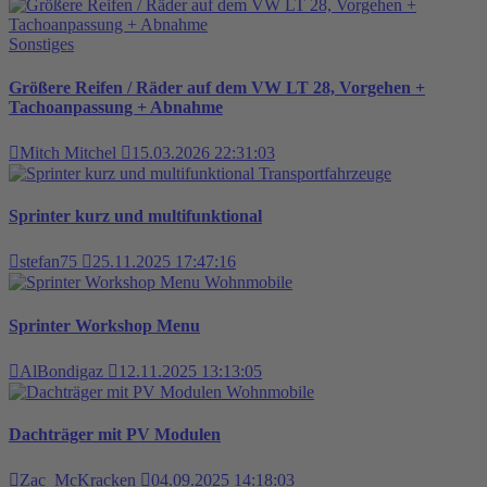
Sonstiges
Größere Reifen / Räder auf dem VW LT 28, Vorgehen +
Tachoanpassung + Abnahme
Mitch Mitchel
15.03.2026 22:31:03
Transportfahrzeuge
Sprinter kurz und multifunktional
stefan75
25.11.2025 17:47:16
Wohnmobile
Sprinter Workshop Menu
AlBondigaz
12.11.2025 13:13:05
Wohnmobile
Dachträger mit PV Modulen
Zac_McKracken
04.09.2025 14:18:03