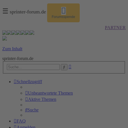
☰
sprinter-forum.de
Forumsspende
PARTNER
Zum Inhalt
sprinter-forum.de
Erweiterte
Suche
Suche
Schnellzugriff
Unbeantwortete Themen
Aktive Themen
Suche
FAQ
Anmelden