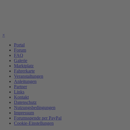
×
Portal
Forum
FAQ
Galerie
Marktplatz
Fahrerkarte
Veranstaltungen
Anleitungen
Partner
Links
Kontakt
Datenschutz
Nutzungsbedingungen
Impressum
Forumsspende per PayPal
Cookie-Einstellungen