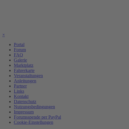
×
Portal
Forum
FAQ
Galerie
Marktplatz
Fahrerkarte
Veranstaltungen
Anleitungen
Partner
Links
Kontakt
Datenschutz
Nutzungsbedingungen
Impressum
Forumsspende per PayPal
Cookie-Einstellungen