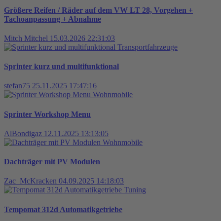
Größere Reifen / Räder auf dem VW LT 28, Vorgehen +
Tachoanpassung + Abnahme
Mitch Mitchel
15.03.2026 22:31:03
Transportfahrzeuge
Sprinter kurz und multifunktional
stefan75
25.11.2025 17:47:16
Wohnmobile
Sprinter Workshop Menu
AlBondigaz
12.11.2025 13:13:05
Wohnmobile
Dachträger mit PV Modulen
Zac_McKracken
04.09.2025 14:18:03
Tuning
Tempomat 312d Automatikgetriebe