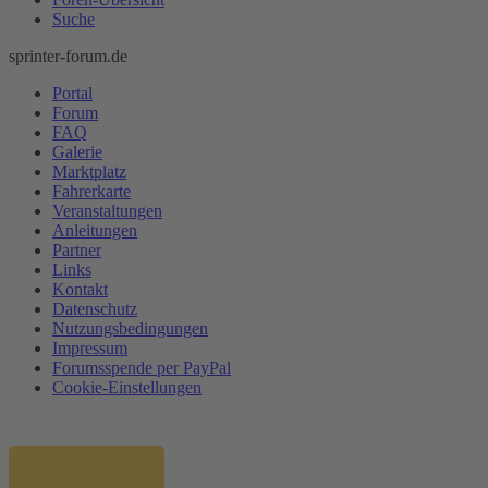
Suche
sprinter-forum.de
Portal
Forum
FAQ
Galerie
Marktplatz
Fahrerkarte
Veranstaltungen
Anleitungen
Partner
Links
Kontakt
Datenschutz
Nutzungsbedingungen
Impressum
Forumsspende per PayPal
Cookie-Einstellungen