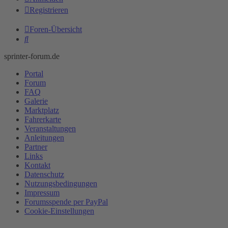
Registrieren
Foren-Übersicht
Suche
sprinter-forum.de
Portal
Forum
FAQ
Galerie
Marktplatz
Fahrerkarte
Veranstaltungen
Anleitungen
Partner
Links
Kontakt
Datenschutz
Nutzungsbedingungen
Impressum
Forumsspende per PayPal
Cookie-Einstellungen