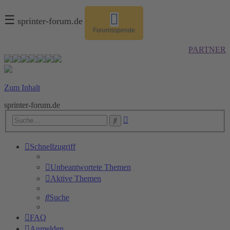
☰
sprinter-forum.de
Forumsspende
PARTNER
Zum Inhalt
sprinter-forum.de
Erweiterte
Suche
Suche
Schnellzugriff
Unbeantwortete Themen
Aktive Themen
Suche
FAQ
Anmelden