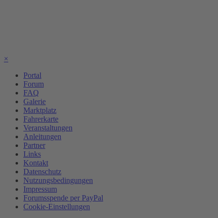
×
Portal
Forum
FAQ
Galerie
Marktplatz
Fahrerkarte
Veranstaltungen
Anleitungen
Partner
Links
Kontakt
Datenschutz
Nutzungsbedingungen
Impressum
Forumsspende per PayPal
Cookie-Einstellungen