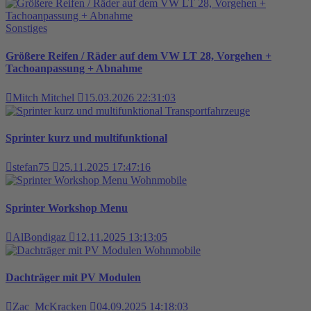
Sonstiges
Größere Reifen / Räder auf dem VW LT 28, Vorgehen +
Tachoanpassung + Abnahme
Mitch Mitchel
15.03.2026 22:31:03
Transportfahrzeuge
Sprinter kurz und multifunktional
stefan75
25.11.2025 17:47:16
Wohnmobile
Sprinter Workshop Menu
AlBondigaz
12.11.2025 13:13:05
Wohnmobile
Dachträger mit PV Modulen
Zac_McKracken
04.09.2025 14:18:03