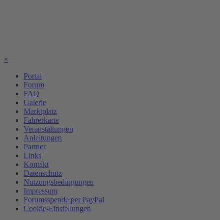
×
Portal
Forum
FAQ
Galerie
Marktplatz
Fahrerkarte
Veranstaltungen
Anleitungen
Partner
Links
Kontakt
Datenschutz
Nutzungsbedingungen
Impressum
Forumsspende per PayPal
Cookie-Einstellungen