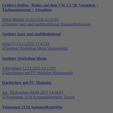
Größere Reifen / Räder auf dem VW LT 28, Vorgehen +
Tachoanpassung + Abnahme
Mitch Mitchel
15.03.2026 22:31:03
Transportfahrzeuge
Sprinter kurz und multifunktional
stefan75
25.11.2025 17:47:16
Wohnmobile
Sprinter Workshop Menu
AlBondigaz
12.11.2025 13:13:05
Wohnmobile
Dachträger mit PV Modulen
Zac_McKracken
04.09.2025 14:18:03
Tuning
Tempomat 312d Automatikgetriebe