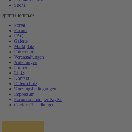
Suche
sprinter-forum.de
Portal
Forum
FAQ
Galerie
Marktplatz
Fahrerkarte
Veranstaltungen
Anleitungen
Partner
Links
Kontakt
Datenschutz
Nutzungsbedingungen
Impressum
Forumsspende per PayPal
Cookie-Einstellungen