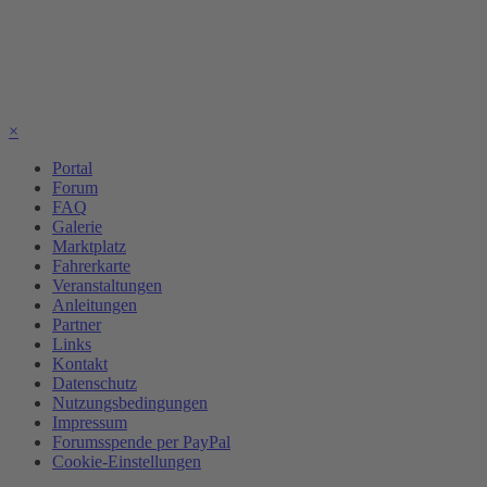
×
Portal
Forum
FAQ
Galerie
Marktplatz
Fahrerkarte
Veranstaltungen
Anleitungen
Partner
Links
Kontakt
Datenschutz
Nutzungsbedingungen
Impressum
Forumsspende per PayPal
Cookie-Einstellungen