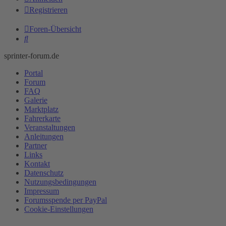
Registrieren
Foren-Übersicht
Suche
sprinter-forum.de
Portal
Forum
FAQ
Galerie
Marktplatz
Fahrerkarte
Veranstaltungen
Anleitungen
Partner
Links
Kontakt
Datenschutz
Nutzungsbedingungen
Impressum
Forumsspende per PayPal
Cookie-Einstellungen