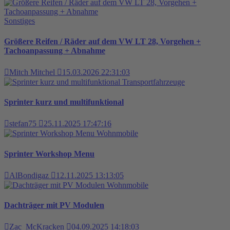
Sonstiges
Größere Reifen / Räder auf dem VW LT 28, Vorgehen +
Tachoanpassung + Abnahme
Mitch Mitchel
15.03.2026 22:31:03
Transportfahrzeuge
Sprinter kurz und multifunktional
stefan75
25.11.2025 17:47:16
Wohnmobile
Sprinter Workshop Menu
AlBondigaz
12.11.2025 13:13:05
Wohnmobile
Dachträger mit PV Modulen
Zac_McKracken
04.09.2025 14:18:03