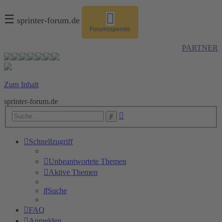
☰
sprinter-forum.de
Forumsspende
PARTNER
Zum Inhalt
sprinter-forum.de
Erweiterte
Suche
Suche
Schnellzugriff
Unbeantwortete Themen
Aktive Themen
Suche
FAQ
Anmelden