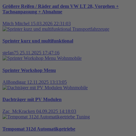
Größere Reifen / Räder auf dem VW LT 28, Vorgehen +
Tachoanpassung + Abnahme
Mitch Mitchel
15.03.2026 22:31:03
Transportfahrzeuge
Sprinter kurz und multifunktional
stefan75
25.11.2025 17:47:16
Wohnmobile
Sprinter Workshop Menu
AlBondigaz
12.11.2025 13:13:05
Wohnmobile
Dachträger mit PV Modulen
Zac_McKracken
04.09.2025 14:18:03
Tuning
Tempomat 312d Automatikgetriebe