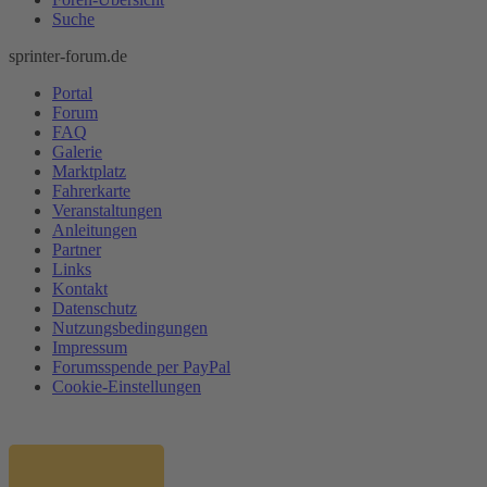
Suche
sprinter-forum.de
Portal
Forum
FAQ
Galerie
Marktplatz
Fahrerkarte
Veranstaltungen
Anleitungen
Partner
Links
Kontakt
Datenschutz
Nutzungsbedingungen
Impressum
Forumsspende per PayPal
Cookie-Einstellungen