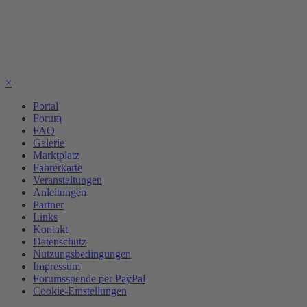
×
Portal
Forum
FAQ
Galerie
Marktplatz
Fahrerkarte
Veranstaltungen
Anleitungen
Partner
Links
Kontakt
Datenschutz
Nutzungsbedingungen
Impressum
Forumsspende per PayPal
Cookie-Einstellungen