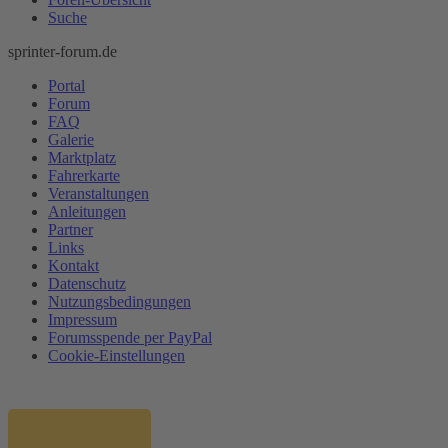
Suche
sprinter-forum.de
Portal
Forum
FAQ
Galerie
Marktplatz
Fahrerkarte
Veranstaltungen
Anleitungen
Partner
Links
Kontakt
Datenschutz
Nutzungsbedingungen
Impressum
Forumsspende per PayPal
Cookie-Einstellungen