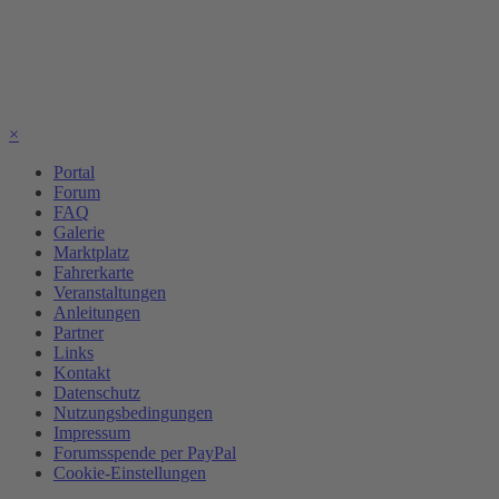
×
Portal
Forum
FAQ
Galerie
Marktplatz
Fahrerkarte
Veranstaltungen
Anleitungen
Partner
Links
Kontakt
Datenschutz
Nutzungsbedingungen
Impressum
Forumsspende per PayPal
Cookie-Einstellungen