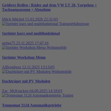
Größere Reifen / Räder auf dem VW LT 28, Vorgehen +
Tachoanpassung + Abnahme
Mitch Mitchel
15.03.2026 22:31:03
Transportfahrzeuge
Sprinter kurz und multifunktional
stefan75
25.11.2025 17:47:16
Wohnmobile
Sprinter Workshop Menu
AlBondigaz
12.11.2025 13:13:05
Wohnmobile
Dachträger mit PV Modulen
Zac_McKracken
04.09.2025 14:18:03
Tuning
Tempomat 312d Automatikgetriebe