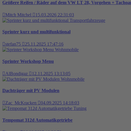
Größere Reifen / Räder auf dem VW LT 28, Vorgehen + Tacho
Mitch Mitchel
15.03.2026 22:31:03
Transportfahrzeuge
Sprinter kurz und multifunktional
stefan75
25.11.2025 17:47:16
Wohnmobile
Sprinter Workshop Menu
AlBondigaz
12.11.2025 13:13:05
Wohnmobile
Dachträger mit PV Modulen
Zac_McKracken
04.09.2025 14:18:03
Tuning
Tempomat 312d Automatikgetriebe