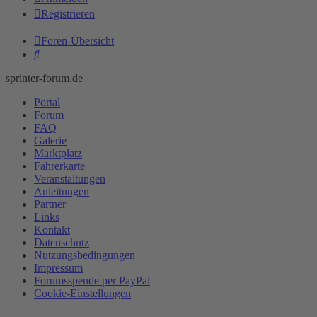
Registrieren
Foren-Übersicht
Suche
sprinter-forum.de
Portal
Forum
FAQ
Galerie
Marktplatz
Fahrerkarte
Veranstaltungen
Anleitungen
Partner
Links
Kontakt
Datenschutz
Nutzungsbedingungen
Impressum
Forumsspende per PayPal
Cookie-Einstellungen