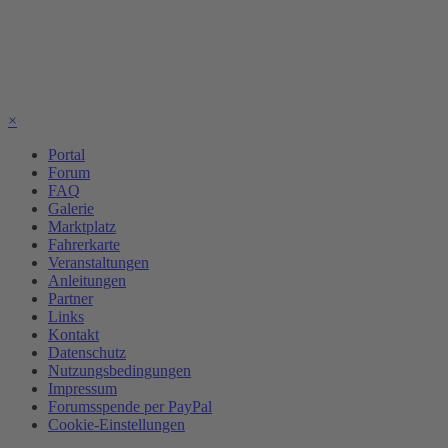
×
Portal
Forum
FAQ
Galerie
Marktplatz
Fahrerkarte
Veranstaltungen
Anleitungen
Partner
Links
Kontakt
Datenschutz
Nutzungsbedingungen
Impressum
Forumsspende per PayPal
Cookie-Einstellungen