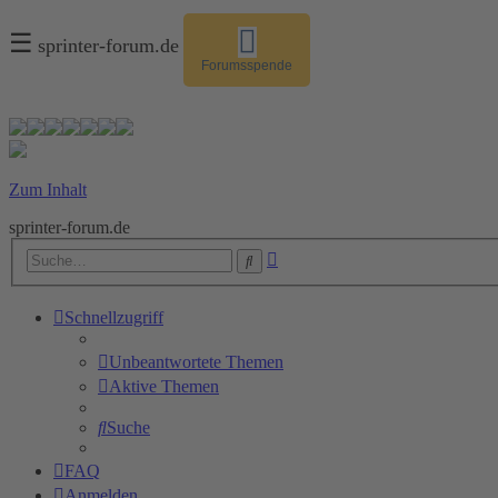
☰
sprinter-forum.de
Forumsspende
Zum Inhalt
sprinter-forum.de
Erweiterte
Suche
Suche
Schnellzugriff
Unbeantwortete Themen
Aktive Themen
Suche
FAQ
Anmelden