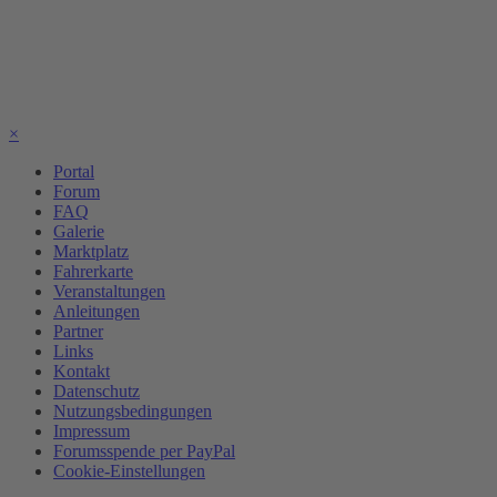
×
Portal
Forum
FAQ
Galerie
Marktplatz
Fahrerkarte
Veranstaltungen
Anleitungen
Partner
Links
Kontakt
Datenschutz
Nutzungsbedingungen
Impressum
Forumsspende per PayPal
Cookie-Einstellungen