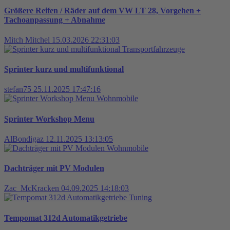
Größere Reifen / Räder auf dem VW LT 28, Vorgehen +
Tachoanpassung + Abnahme
Mitch Mitchel
15.03.2026 22:31:03
Transportfahrzeuge
Sprinter kurz und multifunktional
stefan75
25.11.2025 17:47:16
Wohnmobile
Sprinter Workshop Menu
AlBondigaz
12.11.2025 13:13:05
Wohnmobile
Dachträger mit PV Modulen
Zac_McKracken
04.09.2025 14:18:03
Tuning
Tempomat 312d Automatikgetriebe