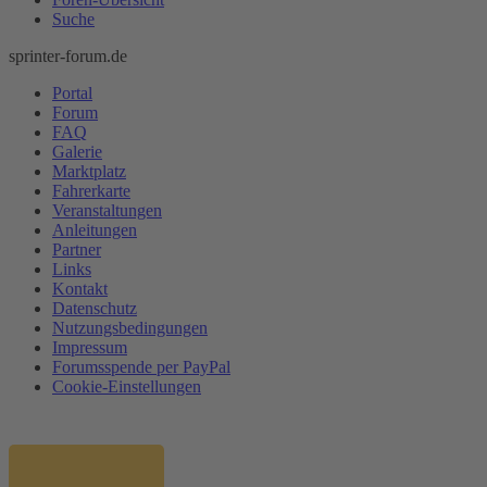
Suche
sprinter-forum.de
Portal
Forum
FAQ
Galerie
Marktplatz
Fahrerkarte
Veranstaltungen
Anleitungen
Partner
Links
Kontakt
Datenschutz
Nutzungsbedingungen
Impressum
Forumsspende per PayPal
Cookie-Einstellungen