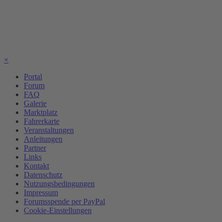
×
Portal
Forum
FAQ
Galerie
Marktplatz
Fahrerkarte
Veranstaltungen
Anleitungen
Partner
Links
Kontakt
Datenschutz
Nutzungsbedingungen
Impressum
Forumsspende per PayPal
Cookie-Einstellungen