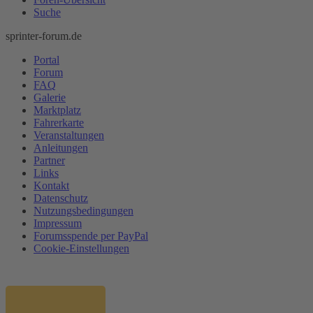
Suche
sprinter-forum.de
Portal
Forum
FAQ
Galerie
Marktplatz
Fahrerkarte
Veranstaltungen
Anleitungen
Partner
Links
Kontakt
Datenschutz
Nutzungsbedingungen
Impressum
Forumsspende per PayPal
Cookie-Einstellungen