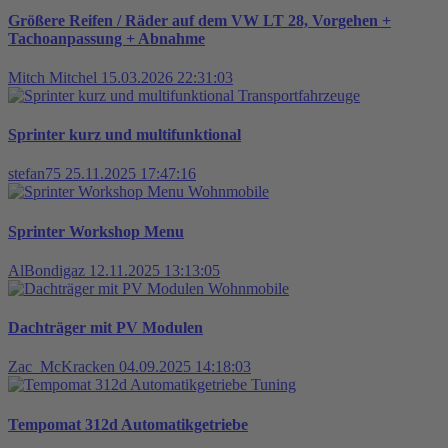
Größere Reifen / Räder auf dem VW LT 28, Vorgehen +
Tachoanpassung + Abnahme
Mitch Mitchel
15.03.2026 22:31:03
Transportfahrzeuge
Sprinter kurz und multifunktional
stefan75
25.11.2025 17:47:16
Wohnmobile
Sprinter Workshop Menu
AlBondigaz
12.11.2025 13:13:05
Wohnmobile
Dachträger mit PV Modulen
Zac_McKracken
04.09.2025 14:18:03
Tuning
Tempomat 312d Automatikgetriebe