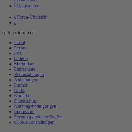
Registrieren
Foren-Übersicht
Suche
sprinter-forum.de
Portal
Forum
FAQ
Galerie
Marktplatz
Fahrerkarte
Veranstaltungen
Anleitungen
Partner
Links
Kontakt
Datenschutz
Nutzungsbedingungen
Impressum
Forumsspende per PayPal
Cookie-Einstellungen