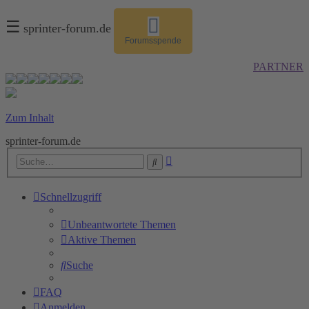
☰
sprinter-forum.de
Forumsspende
PARTNER
Zum Inhalt
sprinter-forum.de
Erweiterte
Suche
Suche
Schnellzugriff
Unbeantwortete Themen
Aktive Themen
Suche
FAQ
Anmelden