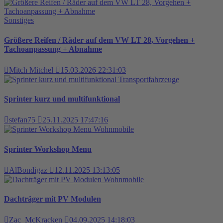
Sonstiges
Größere Reifen / Räder auf dem VW LT 28, Vorgehen +
Tachoanpassung + Abnahme
Mitch Mitchel
15.03.2026 22:31:03
Transportfahrzeuge
Sprinter kurz und multifunktional
stefan75
25.11.2025 17:47:16
Wohnmobile
Sprinter Workshop Menu
AlBondigaz
12.11.2025 13:13:05
Wohnmobile
Dachträger mit PV Modulen
Zac_McKracken
04.09.2025 14:18:03