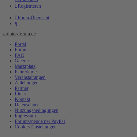
Registrieren
Foren-Übersicht
Suche
sprinter-forum.de
Portal
Forum
FAQ
Galerie
Marktplatz
Fahrerkarte
Veranstaltungen
Anleitungen
Partner
Links
Kontakt
Datenschutz
Nutzungsbedingungen
Impressum
Forumsspende per PayPal
Cookie-Einstellungen