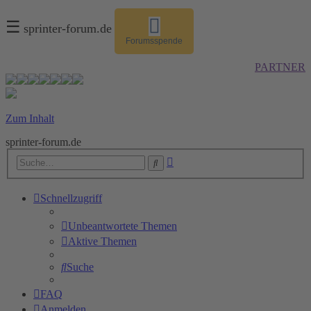
☰
sprinter-forum.de
Forumsspende
PARTNER
Zum Inhalt
sprinter-forum.de
Erweiterte
Suche
Suche
Schnellzugriff
Unbeantwortete Themen
Aktive Themen
Suche
FAQ
Anmelden