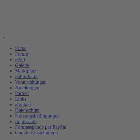
×
Portal
Forum
FAQ
Galerie
Marktplatz
Fahrerkarte
Veranstaltungen
Anleitungen
Partner
Links
Kontakt
Datenschutz
Nutzungsbedingungen
Impressum
Forumsspende per PayPal
Cookie-Einstellungen