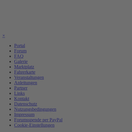
×
Portal
Forum
FAQ
Galerie
Marktplatz
Fahrerkarte
Veranstaltungen
Anleitungen
Partner
Links
Kontakt
Datenschutz
Nutzungsbedingungen
Impressum
Forumsspende per PayPal
Cookie-Einstellungen