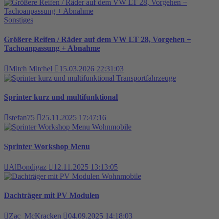
Sonstiges
Größere Reifen / Räder auf dem VW LT 28, Vorgehen +
Tachoanpassung + Abnahme
Mitch Mitchel
15.03.2026 22:31:03
Transportfahrzeuge
Sprinter kurz und multifunktional
stefan75
25.11.2025 17:47:16
Wohnmobile
Sprinter Workshop Menu
AlBondigaz
12.11.2025 13:13:05
Wohnmobile
Dachträger mit PV Modulen
Zac_McKracken
04.09.2025 14:18:03