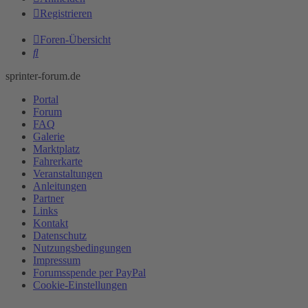
Registrieren
Foren-Übersicht
Suche
sprinter-forum.de
Portal
Forum
FAQ
Galerie
Marktplatz
Fahrerkarte
Veranstaltungen
Anleitungen
Partner
Links
Kontakt
Datenschutz
Nutzungsbedingungen
Impressum
Forumsspende per PayPal
Cookie-Einstellungen