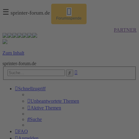
☰
sprinter-forum.de
Forumsspende
PARTNER
Zum Inhalt
sprinter-forum.de
Erweiterte
Suche
Suche
Schnellzugriff
Unbeantwortete Themen
Aktive Themen
Suche
FAQ
Anmelden