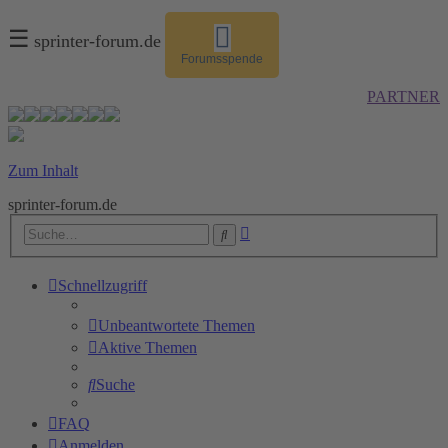
☰
sprinter-forum.de
Forumsspende
PARTNER
Zum Inhalt
sprinter-forum.de
Erweiterte
Suche
Suche
Schnellzugriff
Unbeantwortete Themen
Aktive Themen
Suche
FAQ
Anmelden