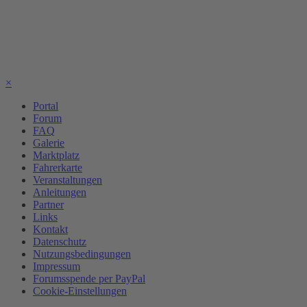
×
Portal
Forum
FAQ
Galerie
Marktplatz
Fahrerkarte
Veranstaltungen
Anleitungen
Partner
Links
Kontakt
Datenschutz
Nutzungsbedingungen
Impressum
Forumsspende per PayPal
Cookie-Einstellungen