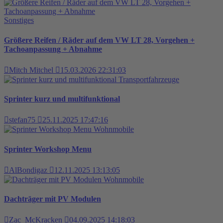
Sonstiges
Größere Reifen / Räder auf dem VW LT 28, Vorgehen +
Tachoanpassung + Abnahme
Mitch Mitchel
15.03.2026 22:31:03
Transportfahrzeuge
Sprinter kurz und multifunktional
stefan75
25.11.2025 17:47:16
Wohnmobile
Sprinter Workshop Menu
AlBondigaz
12.11.2025 13:13:05
Wohnmobile
Dachträger mit PV Modulen
Zac_McKracken
04.09.2025 14:18:03