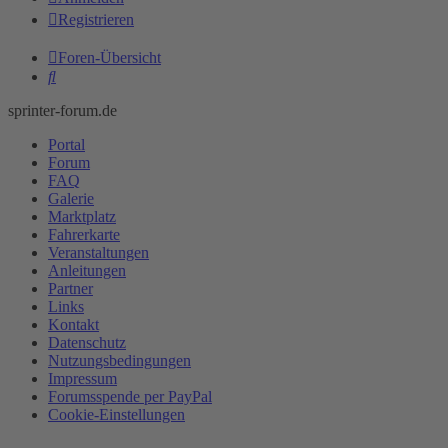
Registrieren
Foren-Übersicht
Suche
sprinter-forum.de
Portal
Forum
FAQ
Galerie
Marktplatz
Fahrerkarte
Veranstaltungen
Anleitungen
Partner
Links
Kontakt
Datenschutz
Nutzungsbedingungen
Impressum
Forumsspende per PayPal
Cookie-Einstellungen