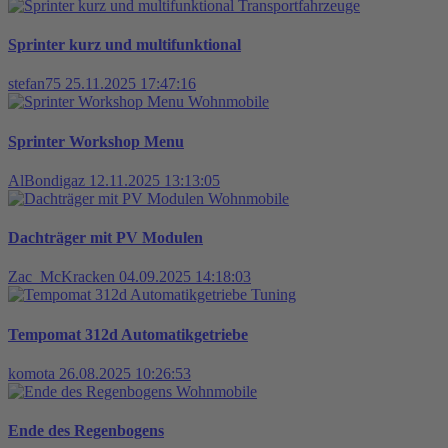
Transportfahrzeuge
Sprinter kurz und multifunktional
stefan75
25.11.2025 17:47:16
Wohnmobile
Sprinter Workshop Menu
AlBondigaz
12.11.2025 13:13:05
Wohnmobile
Dachträger mit PV Modulen
Zac_McKracken
04.09.2025 14:18:03
Tuning
Tempomat 312d Automatikgetriebe
komota
26.08.2025 10:26:53
Wohnmobile
Ende des Regenbogens