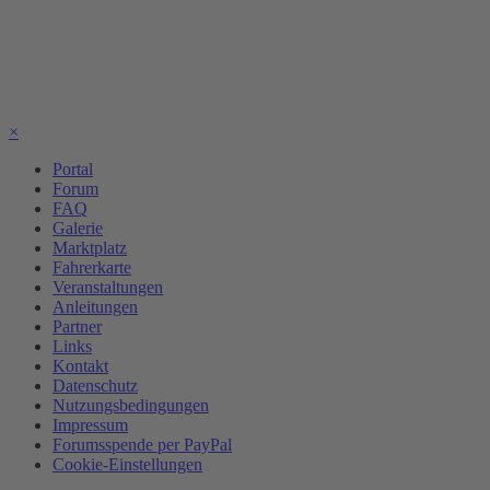
×
Portal
Forum
FAQ
Galerie
Marktplatz
Fahrerkarte
Veranstaltungen
Anleitungen
Partner
Links
Kontakt
Datenschutz
Nutzungsbedingungen
Impressum
Forumsspende per PayPal
Cookie-Einstellungen