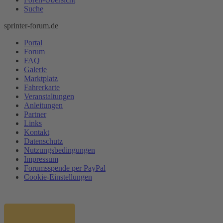
Suche
sprinter-forum.de
Portal
Forum
FAQ
Galerie
Marktplatz
Fahrerkarte
Veranstaltungen
Anleitungen
Partner
Links
Kontakt
Datenschutz
Nutzungsbedingungen
Impressum
Forumsspende per PayPal
Cookie-Einstellungen