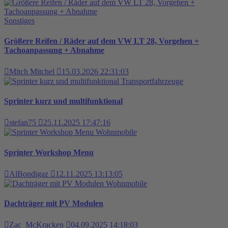
Sonstiges
Größere Reifen / Räder auf dem VW LT 28, Vorgehen +
Tachoanpassung + Abnahme
Mitch Mitchel
15.03.2026 22:31:03
Transportfahrzeuge
Sprinter kurz und multifunktional
stefan75
25.11.2025 17:47:16
Wohnmobile
Sprinter Workshop Menu
AlBondigaz
12.11.2025 13:13:05
Wohnmobile
Dachträger mit PV Modulen
Zac_McKracken
04.09.2025 14:18:03