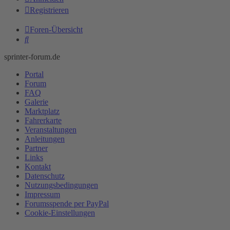
Registrieren
Foren-Übersicht
Suche
sprinter-forum.de
Portal
Forum
FAQ
Galerie
Marktplatz
Fahrerkarte
Veranstaltungen
Anleitungen
Partner
Links
Kontakt
Datenschutz
Nutzungsbedingungen
Impressum
Forumsspende per PayPal
Cookie-Einstellungen