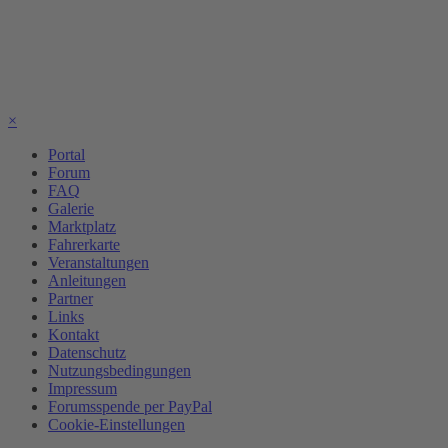
×
Portal
Forum
FAQ
Galerie
Marktplatz
Fahrerkarte
Veranstaltungen
Anleitungen
Partner
Links
Kontakt
Datenschutz
Nutzungsbedingungen
Impressum
Forumsspende per PayPal
Cookie-Einstellungen