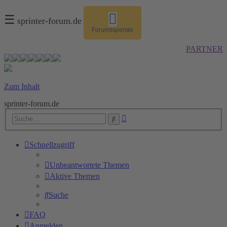
☰
sprinter-forum.de
Forumsspende
PARTNER
Zum Inhalt
sprinter-forum.de
Erweiterte
Suche
Suche
Schnellzugriff
Unbeantwortete Themen
Aktive Themen
Suche
FAQ
Anmelden