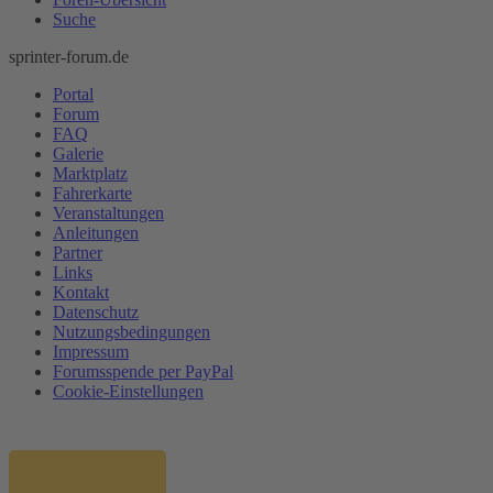
Suche
sprinter-forum.de
Portal
Forum
FAQ
Galerie
Marktplatz
Fahrerkarte
Veranstaltungen
Anleitungen
Partner
Links
Kontakt
Datenschutz
Nutzungsbedingungen
Impressum
Forumsspende per PayPal
Cookie-Einstellungen