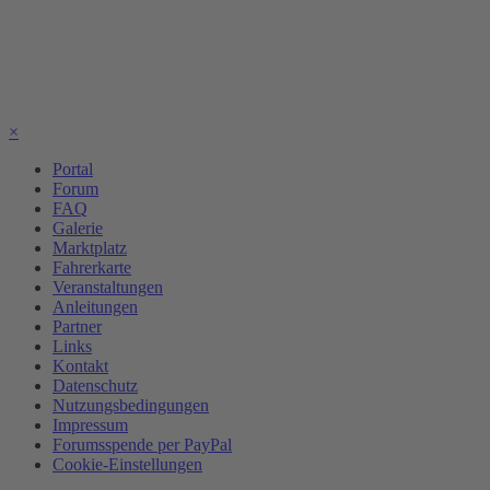
×
Portal
Forum
FAQ
Galerie
Marktplatz
Fahrerkarte
Veranstaltungen
Anleitungen
Partner
Links
Kontakt
Datenschutz
Nutzungsbedingungen
Impressum
Forumsspende per PayPal
Cookie-Einstellungen