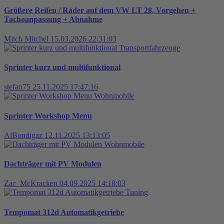
Größere Reifen / Räder auf dem VW LT 28, Vorgehen +
Tachoanpassung + Abnahme
Mitch Mitchel
15.03.2026 22:31:03
Transportfahrzeuge
Sprinter kurz und multifunktional
stefan75
25.11.2025 17:47:16
Wohnmobile
Sprinter Workshop Menu
AlBondigaz
12.11.2025 13:13:05
Wohnmobile
Dachträger mit PV Modulen
Zac_McKracken
04.09.2025 14:18:03
Tuning
Tempomat 312d Automatikgetriebe