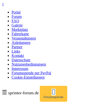
×
Portal
Forum
FAQ
Galerie
Marktplatz
Fahrerkarte
Veranstaltungen
Anleitungen
Partner
Links
Kontakt
Datenschutz
Nutzungsbedingungen
Impressum
Forumsspende per PayPal
Cookie-Einstellungen
☰
sprinter-forum.de
Forumsspende