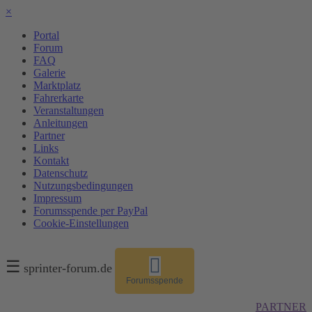
×
Portal
Forum
FAQ
Galerie
Marktplatz
Fahrerkarte
Veranstaltungen
Anleitungen
Partner
Links
Kontakt
Datenschutz
Nutzungsbedingungen
Impressum
Forumsspende per PayPal
Cookie-Einstellungen
☰
sprinter-forum.de
Forumsspende
PARTNER