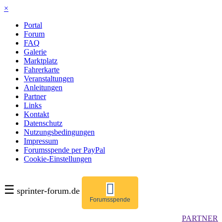
×
Portal
Forum
FAQ
Galerie
Marktplatz
Fahrerkarte
Veranstaltungen
Anleitungen
Partner
Links
Kontakt
Datenschutz
Nutzungsbedingungen
Impressum
Forumsspende per PayPal
Cookie-Einstellungen
☰
sprinter-forum.de
Forumsspende
PARTNER