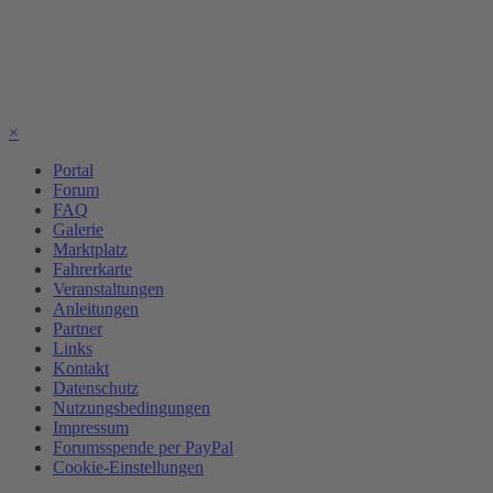
×
Portal
Forum
FAQ
Galerie
Marktplatz
Fahrerkarte
Veranstaltungen
Anleitungen
Partner
Links
Kontakt
Datenschutz
Nutzungsbedingungen
Impressum
Forumsspende per PayPal
Cookie-Einstellungen