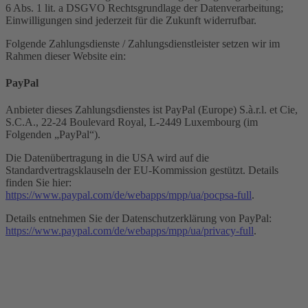
6 Abs. 1 lit. a DSGVO Rechtsgrundlage der Datenverarbeitung;
Einwilligungen sind jederzeit für die Zukunft widerrufbar.
Folgende Zahlungsdienste / Zahlungsdienstleister setzen wir im
Rahmen dieser Website ein:
PayPal
Anbieter dieses Zahlungsdienstes ist PayPal (Europe) S.à.r.l. et Cie,
S.C.A., 22-24 Boulevard Royal, L-2449 Luxembourg (im
Folgenden „PayPal“).
Die Datenübertragung in die USA wird auf die
Standardvertragsklauseln der EU-Kommission gestützt. Details
finden Sie hier:
https://www.paypal.com/de/webapps/mpp/ua/pocpsa-full
.
Details entnehmen Sie der Datenschutzerklärung von PayPal:
https://www.paypal.com/de/webapps/mpp/ua/privacy-full
.