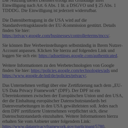
Die Nutzung dieses Dienstes erfolgt auf Grundlage Ihrer
Einwilligung nach Art. 6 Abs. 1 lit. a DSGVO und § 25 Abs. 1
TDDDG. Die Einwilligung ist jederzeit widerrufbar.
Die Datenübertragung in die USA wird auf die
Standardvertragsklauseln der EU-Kommission gestützt. Details
finden Sie hier:
https://privacy.google.com/businesses/controllerterms/mccs/
.
Sie können Ihre Werbeeinstellungen selbstständig in Ihrem Nutzer-
Account anpassen. Klicken Sie hierzu auf folgenden Link und
loggen Sie sich ein:
https://adssettings.google.com/authenticated
.
Weitere Informationen zu den Werbetechnologien von Google
finden Sie hier:
https://policies.google.com/technologies/ads
und
https://www.google.de/intl/de/policies/privacy/
.
Das Unternehmen verfügt über eine Zertifizierung nach dem „EU-
US Data Privacy Framework“ (DPF). Der DPF ist ein
Übereinkommen zwischen der Europäischen Union und den USA,
der die Einhaltung europäischer Datenschutzstandards bei
Datenverarbeitungen in den USA gewährleisten soll. Jedes nach
dem DPF zertifizierte Unternehmen verpflichtet sich, diese
Datenschutzstandards einzuhalten. Weitere Informationen hierzu
erhalten Sie vom Anbieter unter folgendem Link:
https://www.dataprivacyframework.gov/participant/5780
.