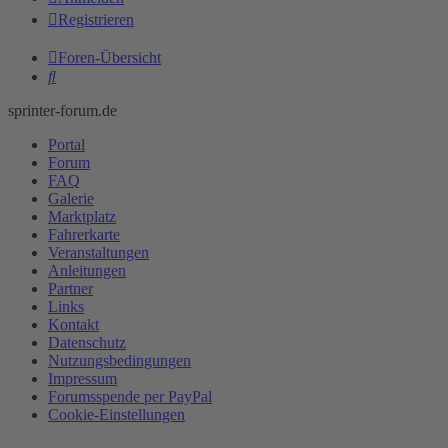
Registrieren
Foren-Übersicht
Suche
sprinter-forum.de
Portal
Forum
FAQ
Galerie
Marktplatz
Fahrerkarte
Veranstaltungen
Anleitungen
Partner
Links
Kontakt
Datenschutz
Nutzungsbedingungen
Impressum
Forumsspende per PayPal
Cookie-Einstellungen