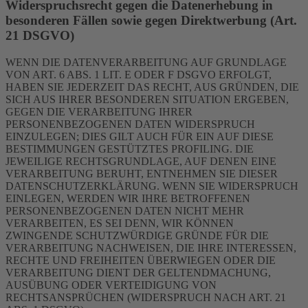
Widerspruchsrecht gegen die Datenerhebung in
besonderen Fällen sowie gegen Direktwerbung (Art.
21 DSGVO)
WENN DIE DATENVERARBEITUNG AUF GRUNDLAGE
VON ART. 6 ABS. 1 LIT. E ODER F DSGVO ERFOLGT,
HABEN SIE JEDERZEIT DAS RECHT, AUS GRÜNDEN, DIE
SICH AUS IHRER BESONDEREN SITUATION ERGEBEN,
GEGEN DIE VERARBEITUNG IHRER
PERSONENBEZOGENEN DATEN WIDERSPRUCH
EINZULEGEN; DIES GILT AUCH FÜR EIN AUF DIESE
BESTIMMUNGEN GESTÜTZTES PROFILING. DIE
JEWEILIGE RECHTSGRUNDLAGE, AUF DENEN EINE
VERARBEITUNG BERUHT, ENTNEHMEN SIE DIESER
DATENSCHUTZERKLÄRUNG. WENN SIE WIDERSPRUCH
EINLEGEN, WERDEN WIR IHRE BETROFFENEN
PERSONENBEZOGENEN DATEN NICHT MEHR
VERARBEITEN, ES SEI DENN, WIR KÖNNEN
ZWINGENDE SCHUTZWÜRDIGE GRÜNDE FÜR DIE
VERARBEITUNG NACHWEISEN, DIE IHRE INTERESSEN,
RECHTE UND FREIHEITEN ÜBERWIEGEN ODER DIE
VERARBEITUNG DIENT DER GELTENDMACHUNG,
AUSÜBUNG ODER VERTEIDIGUNG VON
RECHTSANSPRÜCHEN (WIDERSPRUCH NACH ART. 21