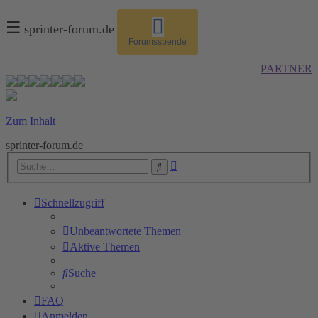
☰
sprinter-forum.de
Forumsspende
PARTNER
Zum Inhalt
sprinter-forum.de
Erweiterte
Suche
Suche
Schnellzugriff
Unbeantwortete Themen
Aktive Themen
Suche
FAQ
Anmelden