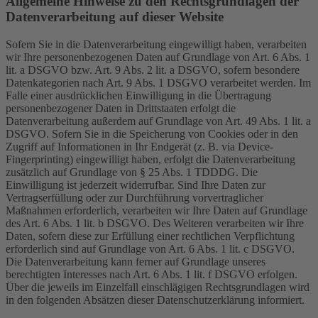
Allgemeine Hinweise zu den Rechtsgrundlagen der
Datenverarbeitung auf dieser Website
Sofern Sie in die Datenverarbeitung eingewilligt haben, verarbeiten
wir Ihre personenbezogenen Daten auf Grundlage von Art. 6 Abs. 1
lit. a DSGVO bzw. Art. 9 Abs. 2 lit. a DSGVO, sofern besondere
Datenkategorien nach Art. 9 Abs. 1 DSGVO verarbeitet werden. Im
Falle einer ausdrücklichen Einwilligung in die Übertragung
personenbezogener Daten in Drittstaaten erfolgt die
Datenverarbeitung außerdem auf Grundlage von Art. 49 Abs. 1 lit. a
DSGVO. Sofern Sie in die Speicherung von Cookies oder in den
Zugriff auf Informationen in Ihr Endgerät (z. B. via Device-
Fingerprinting) eingewilligt haben, erfolgt die Datenverarbeitung
zusätzlich auf Grundlage von § 25 Abs. 1 TDDDG. Die
Einwilligung ist jederzeit widerrufbar. Sind Ihre Daten zur
Vertragserfüllung oder zur Durchführung vorvertraglicher
Maßnahmen erforderlich, verarbeiten wir Ihre Daten auf Grundlage
des Art. 6 Abs. 1 lit. b DSGVO. Des Weiteren verarbeiten wir Ihre
Daten, sofern diese zur Erfüllung einer rechtlichen Verpflichtung
erforderlich sind auf Grundlage von Art. 6 Abs. 1 lit. c DSGVO.
Die Datenverarbeitung kann ferner auf Grundlage unseres
berechtigten Interesses nach Art. 6 Abs. 1 lit. f DSGVO erfolgen.
Über die jeweils im Einzelfall einschlägigen Rechtsgrundlagen wird
in den folgenden Absätzen dieser Datenschutzerklärung informiert.