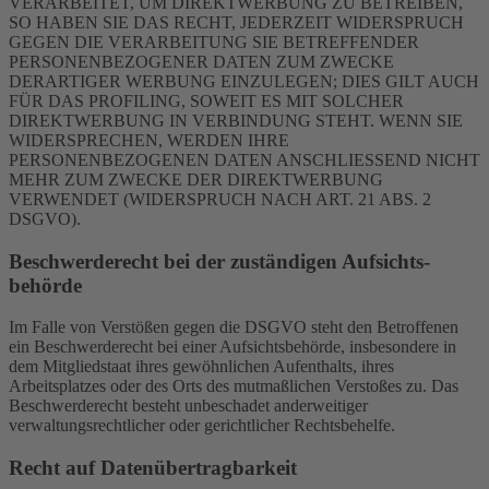
VERARBEITET, UM DIREKTWERBUNG ZU BETREIBEN,
SO HABEN SIE DAS RECHT, JEDERZEIT WIDERSPRUCH
GEGEN DIE VERARBEITUNG SIE BETREFFENDER
PERSONENBEZOGENER DATEN ZUM ZWECKE
DERARTIGER WERBUNG EINZULEGEN; DIES GILT AUCH
FÜR DAS PROFILING, SOWEIT ES MIT SOLCHER
DIREKTWERBUNG IN VERBINDUNG STEHT. WENN SIE
WIDERSPRECHEN, WERDEN IHRE
PERSONENBEZOGENEN DATEN ANSCHLIESSEND NICHT
MEHR ZUM ZWECKE DER DIREKTWERBUNG
VERWENDET (WIDERSPRUCH NACH ART. 21 ABS. 2
DSGVO).
Beschwerde­recht bei der zuständigen Aufsichts­
behörde
Im Falle von Verstößen gegen die DSGVO steht den Betroffenen
ein Beschwerderecht bei einer Aufsichtsbehörde, insbesondere in
dem Mitgliedstaat ihres gewöhnlichen Aufenthalts, ihres
Arbeitsplatzes oder des Orts des mutmaßlichen Verstoßes zu. Das
Beschwerderecht besteht unbeschadet anderweitiger
verwaltungsrechtlicher oder gerichtlicher Rechtsbehelfe.
Recht auf Daten­übertrag­barkeit