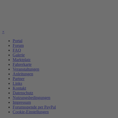
×
Portal
Forum
FAQ
Galerie
Marktplatz
Fahrerkarte
Veranstaltungen
Anleitungen
Partner
Links
Kontakt
Datenschutz
Nutzungsbedingungen
Impressum
Forumsspende per PayPal
Cookie-Einstellungen