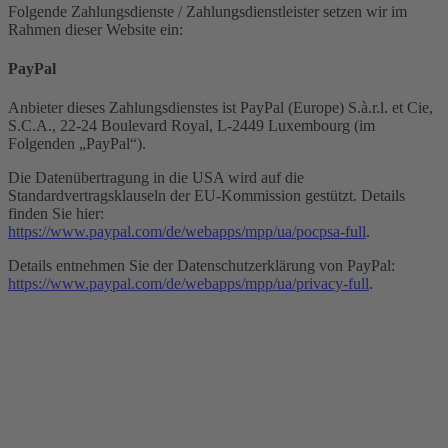
Folgende Zahlungsdienste / Zahlungsdienstleister setzen wir im
Rahmen dieser Website ein:
PayPal
Anbieter dieses Zahlungsdienstes ist PayPal (Europe) S.à.r.l. et Cie,
S.C.A., 22-24 Boulevard Royal, L-2449 Luxembourg (im
Folgenden „PayPal“).
Die Datenübertragung in die USA wird auf die
Standardvertragsklauseln der EU-Kommission gestützt. Details
finden Sie hier:
https://www.paypal.com/de/webapps/mpp/ua/pocpsa-full
.
Details entnehmen Sie der Datenschutzerklärung von PayPal:
https://www.paypal.com/de/webapps/mpp/ua/privacy-full
.