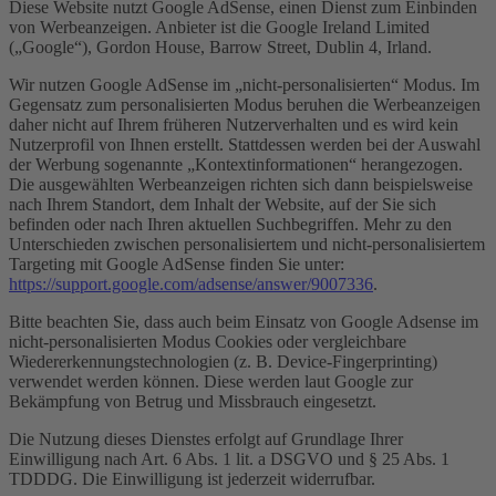
Diese Website nutzt Google AdSense, einen Dienst zum Einbinden
von Werbeanzeigen. Anbieter ist die Google Ireland Limited
(„Google“), Gordon House, Barrow Street, Dublin 4, Irland.
Wir nutzen Google AdSense im „nicht-personalisierten“ Modus. Im
Gegensatz zum personalisierten Modus beruhen die Werbeanzeigen
daher nicht auf Ihrem früheren Nutzerverhalten und es wird kein
Nutzerprofil von Ihnen erstellt. Stattdessen werden bei der Auswahl
der Werbung sogenannte „Kontextinformationen“ herangezogen.
Die ausgewählten Werbeanzeigen richten sich dann beispielsweise
nach Ihrem Standort, dem Inhalt der Website, auf der Sie sich
befinden oder nach Ihren aktuellen Suchbegriffen. Mehr zu den
Unterschieden zwischen personalisiertem und nicht-personalisiertem
Targeting mit Google AdSense finden Sie unter:
https://support.google.com/adsense/answer/9007336
.
Bitte beachten Sie, dass auch beim Einsatz von Google Adsense im
nicht-personalisierten Modus Cookies oder vergleichbare
Wiedererkennungstechnologien (z. B. Device-Fingerprinting)
verwendet werden können. Diese werden laut Google zur
Bekämpfung von Betrug und Missbrauch eingesetzt.
Die Nutzung dieses Dienstes erfolgt auf Grundlage Ihrer
Einwilligung nach Art. 6 Abs. 1 lit. a DSGVO und § 25 Abs. 1
TDDDG. Die Einwilligung ist jederzeit widerrufbar.