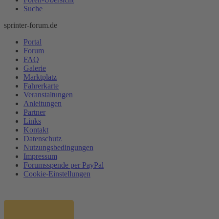
Suche
sprinter-forum.de
Portal
Forum
FAQ
Galerie
Marktplatz
Fahrerkarte
Veranstaltungen
Anleitungen
Partner
Links
Kontakt
Datenschutz
Nutzungsbedingungen
Impressum
Forumsspende per PayPal
Cookie-Einstellungen